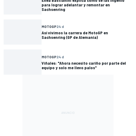
Enea Bastianini explica cómo se las ingenió
para lograr adelantar y remontar en
Sachsenring
MOTOGP
24 d
Así vivimos la carrera de MotoGP en
Sachsenring (GP de Alemania)
MOTOGP
24 d
Viñales: "Ahora necesito cariño por parte del
equipo y solo me llevo palos"