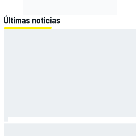
Últimas noticias
Primera mitad de año como equipo oficial: Audi mejoara a
Sauber "en todos los aspectos"