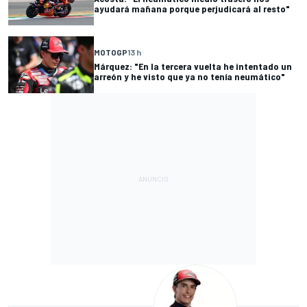
ayudará mañana porque perjudicará al resto"
MOTOGP
13 h
Márquez: "En la tercera vuelta he intentado un
arreón y he visto que ya no tenía neumático"