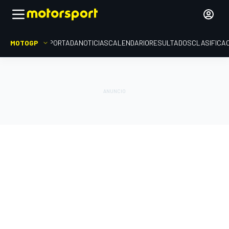
MOTOGP
PORTADA
NOTICIAS
CALENDARIO
RESULTADOS
CLASIFICA