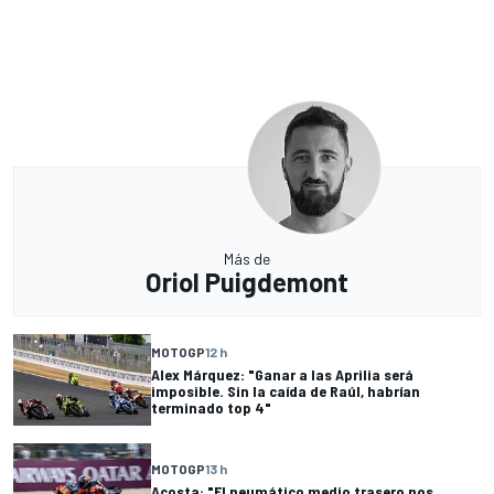
Más de
Oriol Puigdemont
MOTOGP
12 h
Alex Márquez: "Ganar a las Aprilia será
imposible. Sin la caída de Raúl, habrían
terminado top 4"
MOTOGP
13 h
Acosta: "El neumático medio trasero nos