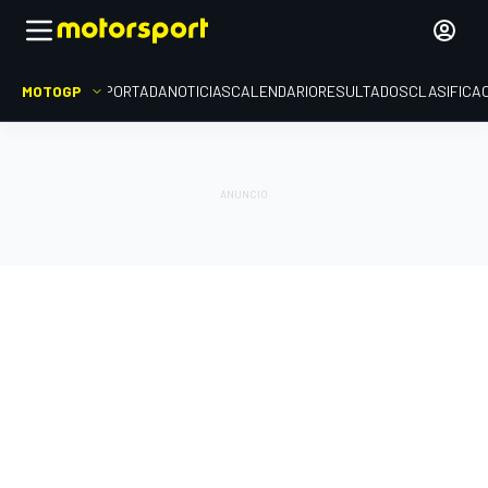
MOTOGP
PORTADA
NOTICIAS
CALENDARIO
RESULTADOS
CLASIFICA