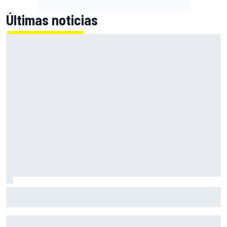
Últimas noticias
Con el Destrier, Bugatti convierte su Bolide de circuito en
una escultura sobre ruedas