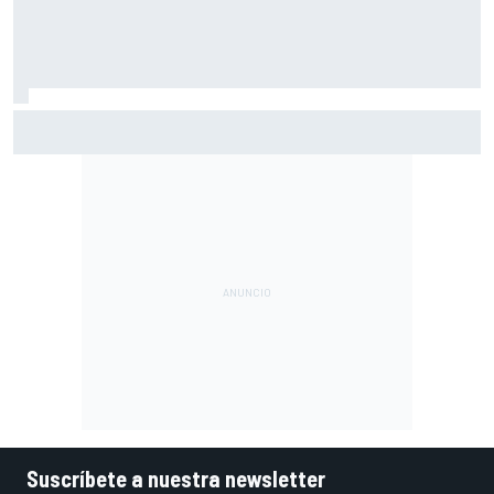
El gran dilema de Ferrari según un experto: ¿libertad a sus
pilotos o pensar ya en el Mundial?
Suscríbete a nuestra newsletter