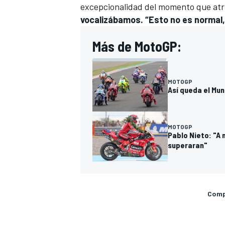
excepcionalidad del momento que atrav
vocalizábamos. “Esto no es normal
Más de MotoGP:
MOTOGP
Así queda el Mun
MOTOGP
Pablo Nieto: "A 
superaran"
Compa