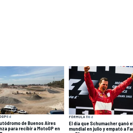
OGP
6 d
FÓRMULA 1
16 d
Autódromo de Buenos Aires
El día que Schumacher ganó e
nza para recibir a MotoGP en
mundial en julio y empató a Fa