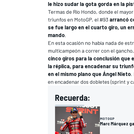
le hizo sudar la gota gorda en la pis
Termas de Río Hondo, donde el mayor d
triunfos en MotoGP, el #93
arrancó co
se fue largo en el cuarto giro, un e
mando
.
En esta ocasión no había nada de estra
multicampeón a correr con el gancho
cinco giros para la conclusión que e
la réplica, para encadenar su triun
en el mismo plano que Ángel Nieto
.
en encadenar dos dobletes (sprint y c
Recuerda:
MOTOGP
Marc Márquez ga