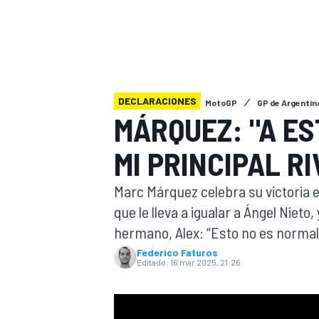
INDYCAR
WRC
DECLARACIONES
MotoGP
GP de Argentin
MÁRQUEZ: "A ES
MI PRINCIPAL R
Marc Márquez celebra su victoria en
que le lleva a igualar a Ángel Niet
hermano, Alex: “Esto no es normal,
WEC
FÓRMULA E
Federico Faturos
Editado:
16 mar 2025, 21:26