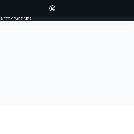
Haz que tu voz se escuche
comentando los artículos
 ÚNETE Y PARTICIPA!
INICIAR SESIÓN
EDICIÓN
ESPAÑA