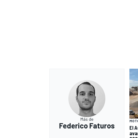
Más de
MOT
Federico Faturos
El 
ava