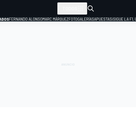
TODOS
ADOS
FERNANDO ALONSO
MARC MÁRQUEZ
FOTOGALERÍAS
APUESTAS
¡SIGUE LA F1,
P