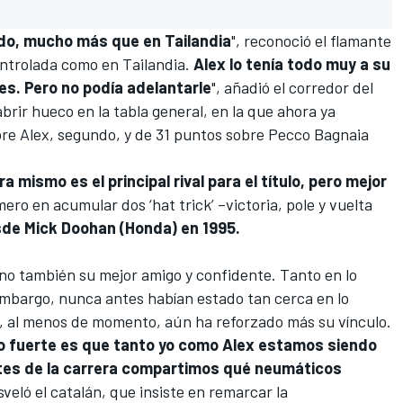
do, mucho más que en Tailandia
", reconoció el flamante
ontrolada como en Tailandia.
Alex lo tenía todo muy a su
ces. Pero no podía adelantarle
", añadió el corredor del
 abrir hueco en la tabla general, en la que ahora ya
re Alex, segundo, y de 31 puntos sobre
Pecco Bagnaia
 mismo es el principal rival para el título, pero mejor
ero en acumular dos ‘hat trick’ –victoria, pole y vuelta
de Mick Doohan (Honda) en 1995.
ino también su mejor amigo y confidente. Tanto en lo
embargo, nunca antes habían estado tan cerca en lo
so, al menos de momento, aún ha reforzado más su vínculo.
o fuerte es que tanto yo como Alex estamos siendo
ntes de la carrera compartimos qué neumáticos
esveló el catalán, que insiste en remarcar la