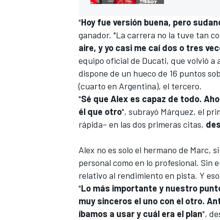
"
Hoy fue versión buena, pero sudan
ganador. "La carrera no la tuve tan c
aire, y yo casi me caí dos o tres ve
equipo oficial de
Ducati
, que volvió a
dispone de un hueco de 16 puntos sob
(cuarto en Argentina), el tercero.
"
Sé que Alex es capaz de todo. Ahora
él que otro
", subrayó Márquez, el prim
rápida– en las dos primeras citas,
des
MÁS CATEGORÍAS
Alex no es solo el hermano de Marc, s
personal como en lo profesional. Sin 
relativo al rendimiento en pista. Y e
"
Lo más importante y nuestro punt
muy sinceros el uno con el otro. A
íbamos a usar y cuál era el plan
", d