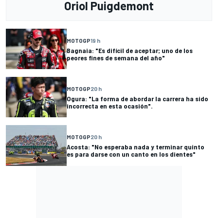
Oriol Puigdemont
MOTOGP
19 h
Bagnaia: "Es difícil de aceptar; uno de los
peores fines de semana del año"
MOTOGP
20 h
Ogura: "La forma de abordar la carrera ha sido
incorrecta en esta ocasión".
MOTOGP
20 h
Acosta: "No esperaba nada y terminar quinto
es para darse con un canto en los dientes"