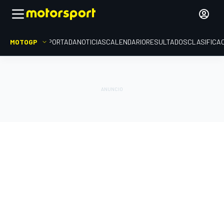
MOTOGP
PORTADA
NOTICIAS
CALENDARIO
RESULTADOS
CLASIFICA