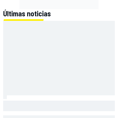
Últimas noticias
Raúl Fernández identifica la clave del éxito de Aprilia; y
tiene nombre propio