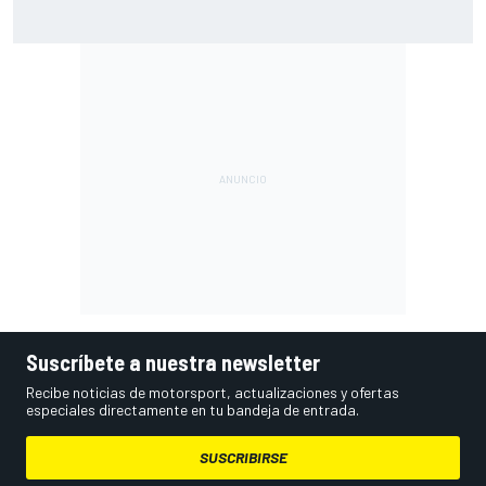
Por qué Cadillac tardará "años" en alcanzar el nivel al que
operan sus rivales de F1
Suscríbete a nuestra newsletter
Recibe noticias de motorsport, actualizaciones y ofertas
especiales directamente en tu bandeja de entrada.
SUSCRIBIRSE