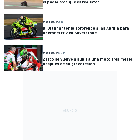
el podio creo que es realista"
MOTOGP
3 h
Di Giannantonio sorprende a las Aprilia para
liderar el FP2 en Silverstone
MOTOGP
20 h
Zarco se vuelve a subir a una moto tres meses
después de su grave lesión