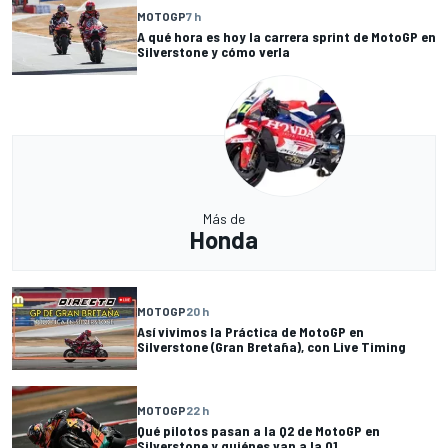
MOTOGP
7 h
A qué hora es hoy la carrera sprint de MotoGP en
Silverstone y cómo verla
Más de
Honda
MOTOGP
20 h
Así vivimos la Práctica de MotoGP en
Silverstone (Gran Bretaña), con Live Timing
MOTOGP
22 h
Qué pilotos pasan a la Q2 de MotoGP en
Silverstone y quiénes van a la Q1