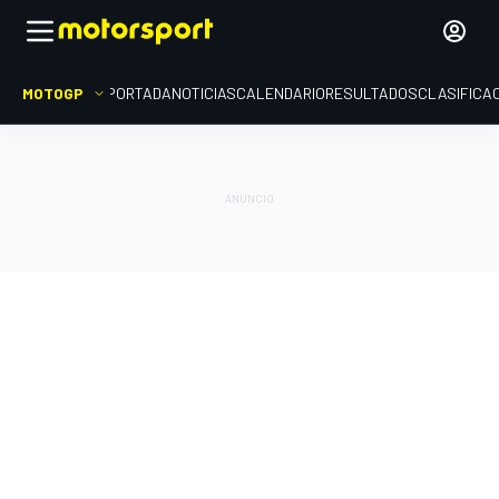
MOTOGP
PORTADA
NOTICIAS
CALENDARIO
RESULTADOS
CLASIFICA