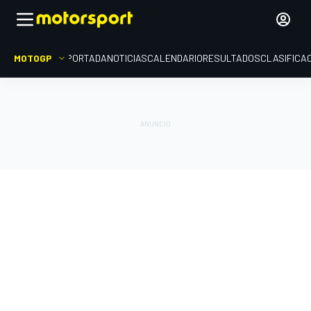
MOTOGP
PORTADA
NOTICIAS
CALENDARIO
RESULTADOS
CLASIFICA