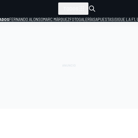
TODOS
ADOS
FERNANDO ALONSO
MARC MÁRQUEZ
FOTOGALERÍAS
APUESTAS
¡SIGUE LA F1,
P