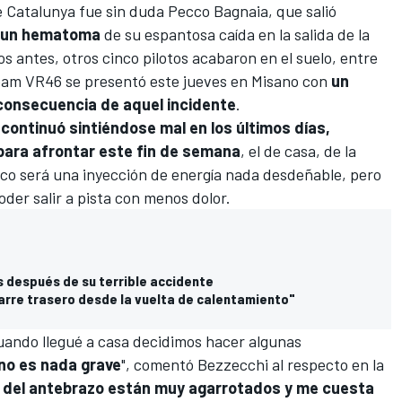
e Catalunya fue sin duda
Pecco Bagnaia
, que salió
n un hematoma
de su espantosa caída en la salida de la
s antes, otros cinco pilotos acabaron en el suelo, entre
eam VR46
se presentó este jueves en Misano con
un
 consecuencia de aquel incidente
.
o continuó sintiéndose mal en los últimos días,
 para afrontar este fin de semana
, el de casa, de la
ico será una inyección de energía nada desdeñable, pero
der salir a pista con menos dolor.
s después de su terrible accidente
garre trasero desde la vuelta de calentamiento"
cuando llegué a casa decidimos hacer algunas
o es nada grave
", comentó Bezzecchi al respecto en la
 del antebrazo están muy agarrotados y me cuesta