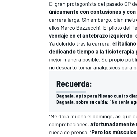
El gran protagonista del pasado GP d
únicamente con contusiones y co
carrera larga. Sin embargo, cien metro
ellos
Marco Bezzecchi
. El piloto del
T
vendaje en el antebrazo izquierdo,
Ya dolorido tras la carrera,
el italian
dedicando tiempo a la fisioterapia
mejor manera posible. Su propio públ
no descartó tomar analgésicos para po
Recuerda:
Bagnaia, apto para Misano cuatro día
Bagnaia, sobre su caída: "No tenía a
"Me dolía mucho el domingo, así que 
comprobaciones,
afortunadamente n
rueda de prensa. "
Pero los músculos