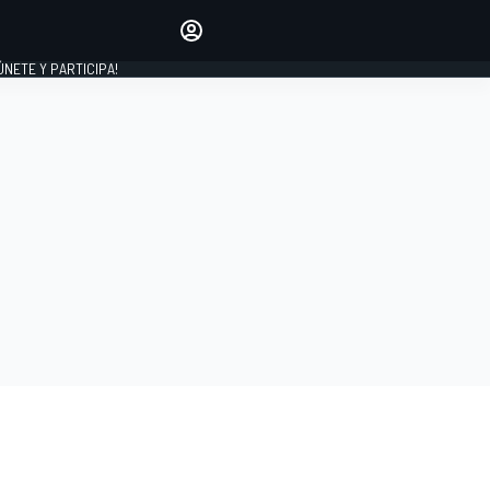
Haz que tu voz se escuche
comentando los artículos
 ÚNETE Y PARTICIPA!
INICIAR SESIÓN
EDICIÓN
ESPAÑA