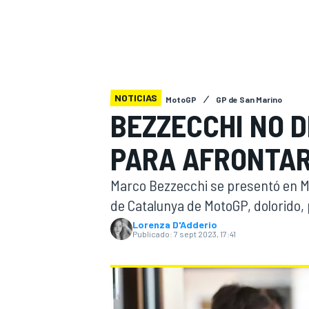
INDYCAR
WRC
NOTICIAS
MotoGP
GP de San Marino
BEZZECCHI NO 
PARA AFRONTAR
Marco Bezzecchi se presentó en M
de Catalunya de MotoGP, dolorido, 
Lorenza D'Adderio
Publicado:
7 sept 2023, 17:41
WEC
FÓRMULA E