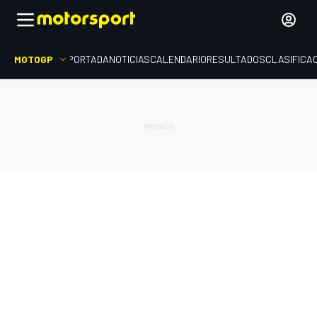
MOTOGP
PORTADA
NOTICIAS
CALENDARIO
RESULTADOS
CLASIFICA