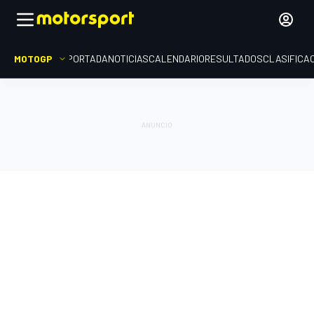
MOTOGP
PORTADA
NOTICIAS
CALENDARIO
RESULTADOS
CLASIFICA