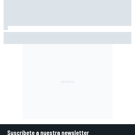
Pérez se pone nota tras su regreso a la F1: "Estoy cerca
del 10"
Suscríbete a nuestra newsletter