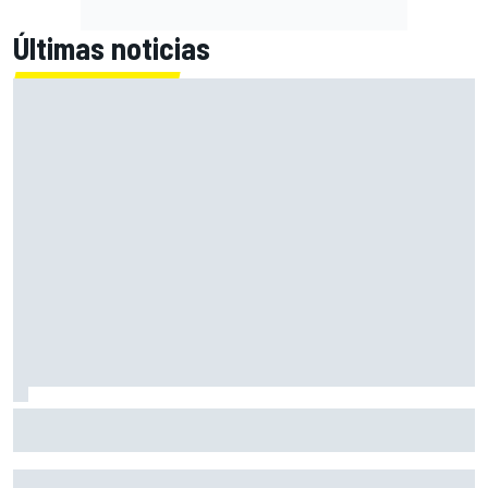
Últimas noticias
En marcha el sorteo de Ducati y Marc Márquez