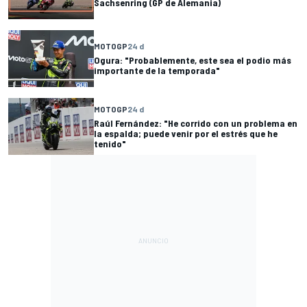
Sachsenring (GP de Alemania)
MOTOGP
24 d
Ogura: "Probablemente, este sea el podio más
importante de la temporada"
MOTOGP
24 d
Raúl Fernández: "He corrido con un problema en
la espalda; puede venir por el estrés que he
tenido"