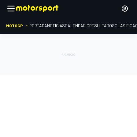
MOTOGP
PORTADA
NOTICIAS
CALENDARIO
RESULTADOS
CLASIFICA