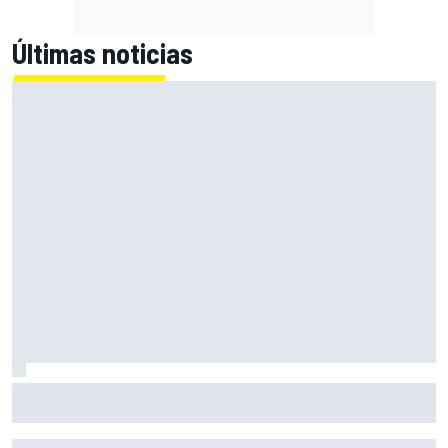
Últimas noticias
Ogura: "La forma de abordar la carrera ha sido incorrecta
en esta ocasión".