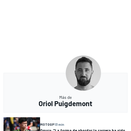
Más de
Oriol Puigdemont
MOTOGP
13 min
Ogura: "La forma de abordar la carrera ha sido