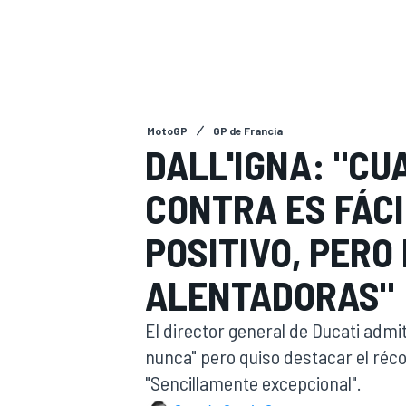
INDYCAR
WRC
MotoGP
GP de Francia
DALL'IGNA: "CU
CONTRA ES FÁCI
POSITIVO, PERO
ALENTADORAS"
WEC
FÓRMULA E
El director general de Ducati admi
nunca" pero quiso destacar el réc
"Sencillamente excepcional".