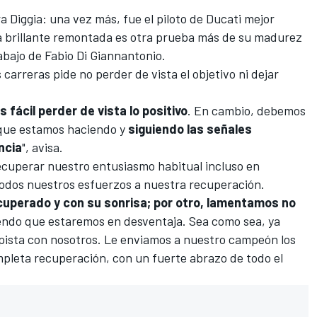
a Diggia: una vez más, fue el piloto de Ducati mejor
na brillante remontada es otra prueba más de su madurez
rabajo de
Fabio Di Giannantonio
.
 carreras pide no perder de vista el objetivo ni dejar
 fácil perder de vista lo positivo
. En cambio, debemos
o que estamos haciendo y
siguiendo las señales
ncia
", avisa.
ecuperar nuestro entusiasmo habitual incluso en
odos nuestros esfuerzos a nuestra recuperación.
uperado y con su sonrisa; por otro, lamentamos no
iendo que estaremos en desventaja. Sea como sea, ya
pista con nosotros. Le enviamos a nuestro campeón los
pleta recuperación, con un fuerte abrazo de todo el