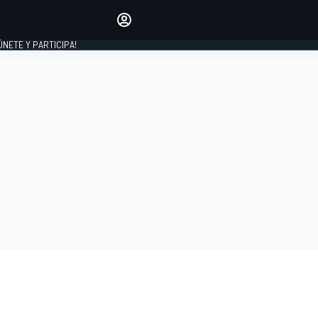
Haz que tu voz se escuche
comentando los artículos
 ÚNETE Y PARTICIPA!
INICIAR SESIÓN
EDICIÓN
ESPAÑA