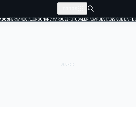
TODOS
ADOS
FERNANDO ALONSO
MARC MÁRQUEZ
FOTOGALERÍAS
APUESTAS
¡SIGUE LA F1,
P