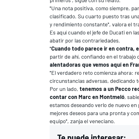
primeros", sigue con su relato.
"Una nota positiva, como siempre, par
clasificado. Su cuarto puesto tras u
y rendimiento constante", valora el t
Es aquí cuando el jefe de Ducati en las
abatir por las contrariedades.
"
Cuando todo parece ir en contra, es
partir de ahí, confiando en el trabaj
alentadoras que vemos aquí en Fra
"El verdadero reto comienza ahora: r
circunstancias adversas, dedicando t
Por un lado,
tenemos a un Pecco rec
contar con Marc en Montmeló
, sab
estamos deseando verlo de nuevo en 
mejores deseos para una pronta y com
equipo", zanja el veneciano.
Te puede interesar: