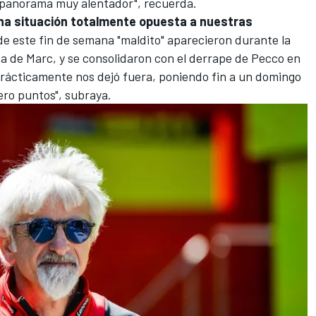
panorama muy alentador", recuerda.
na situación totalmente opuesta a nuestras
 de este fin de semana "maldito" aparecieron durante la
ída de Marc, y se consolidaron con el derrape de Pecco en
 prácticamente nos dejó fuera, poniendo fin a un domingo
ro puntos", subraya.