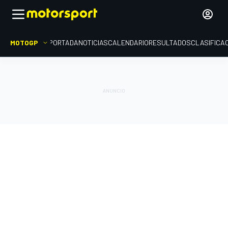
MOTOGP
PORTADA
NOTICIAS
CALENDARIO
RESULTADOS
CLASIFICA