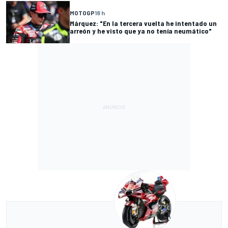
MOTOGP
18 h
Márquez: "En la tercera vuelta he intentado un
arreón y he visto que ya no tenía neumático"