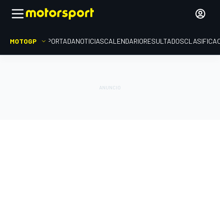
MOTOGP
PORTADA
NOTICIAS
CALENDARIO
RESULTADOS
CLASIFICA