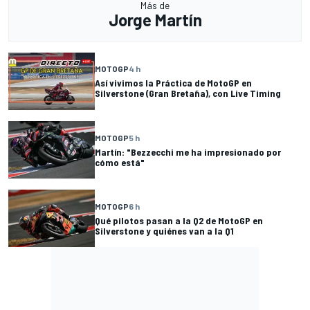
Más de
Jorge Martín
MOTOGP
4 h
Así vivimos la Práctica de MotoGP en
Silverstone (Gran Bretaña), con Live Timing
MOTOGP
5 h
Martín: "Bezzecchi me ha impresionado por
cómo está"
MOTOGP
6 h
Qué pilotos pasan a la Q2 de MotoGP en
Silverstone y quiénes van a la Q1