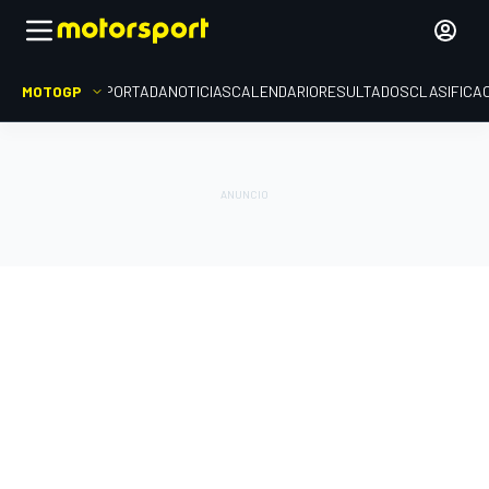
MOTOGP
PORTADA
NOTICIAS
CALENDARIO
RESULTADOS
CLASIFICA