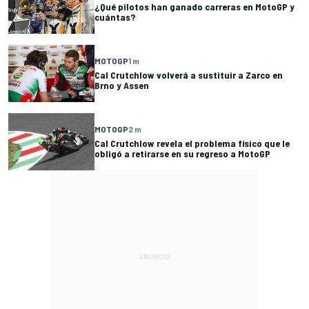
¿Qué pilotos han ganado carreras en MotoGP y
cuántas?
MOTOGP
1 m
Cal Crutchlow volverá a sustituir a Zarco en
Brno y Assen
MOTOGP
2 m
Cal Crutchlow revela el problema físico que le
obligó a retirarse en su regreso a MotoGP