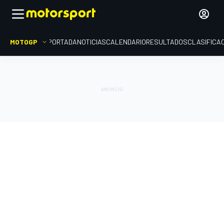
MOTOGP
PORTADA
NOTICIAS
CALENDARIO
RESULTADOS
CLASIFICA