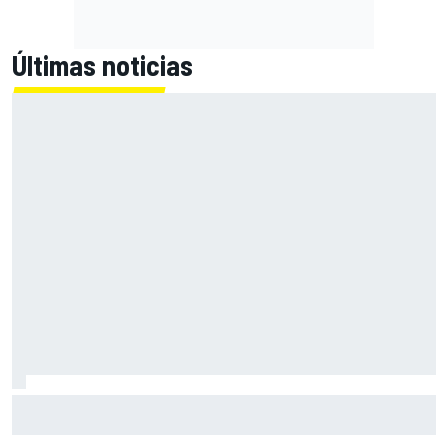
Últimas noticias
Bagnaia: "Este año no sé todo sobre mi moto, entro en
pista y simplemente piloto lo que tengo"