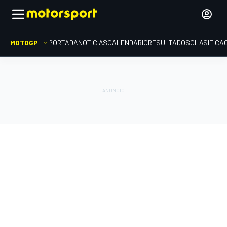
MOTOGP
PORTADA
NOTICIAS
CALENDARIO
RESULTADOS
CLASIFICA