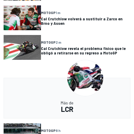
MOTOGP
1 m
Cal Crutchlow volverá a sustituir a Zarco en
Brno y Assen
MOTOGP
2 m
Cal Crutchlow revela el problema físico que le
obligó a retirarse en su regreso a MotoGP
Más de
LCR
MOTOGP
8 h