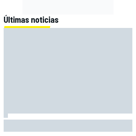
Últimas noticias
Alex Márquez: "Ganar a las Aprilia será imposible. Sin la
caída de Raúl, habrían terminado top 4"