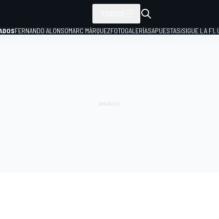
TODOS
ADOS
FERNANDO ALONSO
MARC MÁRQUEZ
FOTOGALERÍAS
APUESTAS
¡SIGUE LA F1,
P