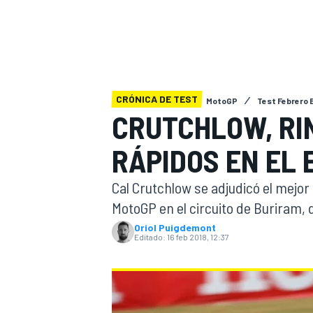
INDYCAR
WRC
CRÓNICA DE TEST
MotoGP
Test Febrero 
CRUTCHLOW, RI
RÁPIDOS EN EL
Cal Crutchlow se adjudicó el mejor 
MotoGP en el circuito de Buriram, 
Oriol Puigdemont
Editado:
16 feb 2018, 12:37
WEC
FÓRMULA E