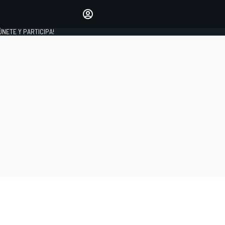
Haz que tu voz se escuche
comentando los artículos
 ÚNETE Y PARTICIPA!
INICIAR SESIÓN
EDICIÓN
ESPAÑA