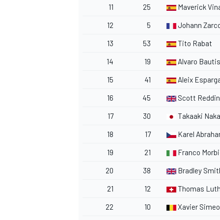
11
25
Maverick Vin
12
5
Johann Zarc
13
53
Tito Rabat
14
19
Alvaro Bauti
15
41
Aleix Esparg
16
45
Scott Reddi
17
30
Takaaki Nak
18
17
Karel Abrah
19
21
Franco Morbid
20
38
Bradley Smit
21
12
Thomas Luth
22
10
Xavier Sime