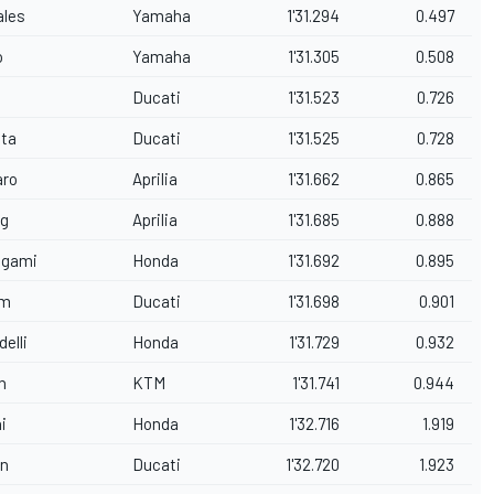
ales
Yamaha
1'31.294
0.497
o
Yamaha
1'31.305
0.508
Ducati
1'31.523
0.726
sta
Ducati
1'31.525
0.728
aro
Aprilia
1'31.662
0.865
ng
Aprilia
1'31.685
0.888
agami
Honda
1'31.692
0.895
am
Ducati
1'31.698
0.901
elli
Honda
1'31.729
0.932
h
KTM
1'31.741
0.944
i
Honda
1'32.716
1.919
on
Ducati
1'32.720
1.923