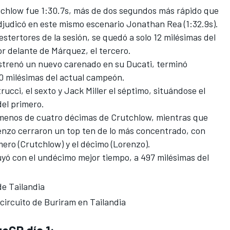
rutchlow fue 1:30.7s, más de dos segundos más rápido que
adjudicó en este mismo escenario Jonathan Rea
(1:32.9s).
estertores de la sesión, se quedó a solo 12 milésimas del
r delante de Márquez, el tercero.
strenó un nuevo carenado en su Ducati, terminó
30 milésimas del actual campeón.
rucci, el sexto y Jack Miller el séptimo, situándose el
del primero.
 menos de cuatro décimas de Crutchlow, mientras que
nzo cerraron un top ten de lo más concentrado, con
ero (Crutchlow) y el décimo (Lorenzo).
uyó con el undécimo mejor tiempo, a 497 milésimas del
de Tailandia
 circuito de Buriram en Tailandia