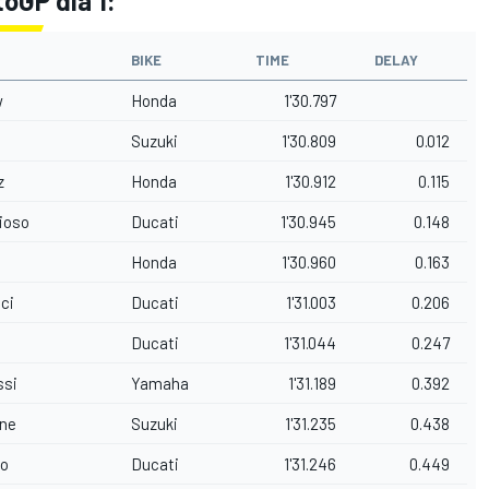
oGP día 1:
BIKE
TIME
DELAY
w
Honda
1'30.797
Suzuki
1'30.809
0.012
z
Honda
1'30.912
0.115
ioso
Ducati
1'30.945
0.148
Honda
1'30.960
0.163
ci
Ducati
1'31.003
0.206
Ducati
1'31.044
0.247
ssi
Yamaha
1'31.189
0.392
one
Suzuki
1'31.235
0.438
zo
Ducati
1'31.246
0.449