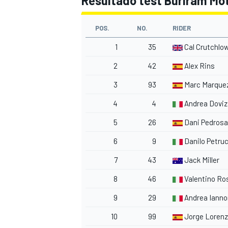
Resultado test Buriram Mot
POS.
NO.
RIDER
1
35
Cal Crutchlo
2
42
Alex Rins
3
93
Marc Marque
4
4
Andrea Doviz
5
26
Dani Pedrosa
6
9
Danilo Petruc
7
43
Jack Miller
8
46
Valentino Ro
9
29
Andrea Iann
10
99
Jorge Loren