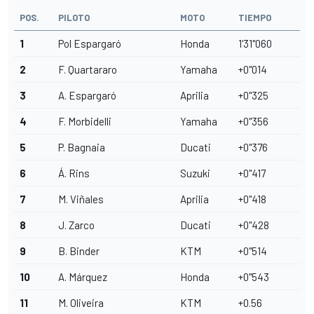
POS.
PILOTO
MOTO
TIEMPO
1
Pol Espargaró
Honda
1'31''060
2
F. Quartararo
Yamaha
+0"014
3
A. Espargaró
Aprilia
+0"325
4
F. Morbidelli
Yamaha
+0"356
5
P. Bagnaia
Ducati
+0"376
6
Á. Rins
Suzuki
+0"417
7
M. Viñales
Aprilia
+0"418
8
J. Zarco
Ducati
+0"428
9
B. Binder
KTM
+0"514
10
A. Márquez
Honda
+0"543
11
M. Oliveira
KTM
+0.56