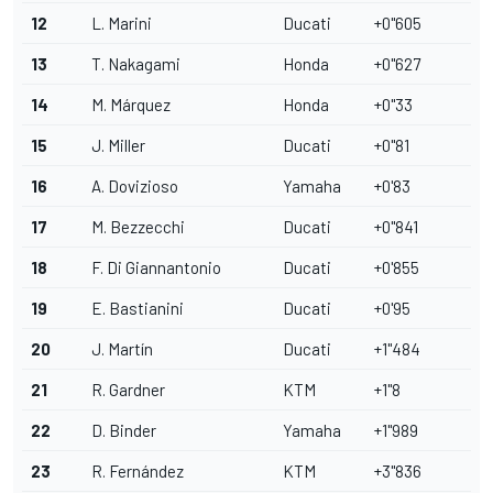
12
L. Marini
Ducati
+0''605
13
T. Nakagami
Honda
+0''627
14
M. Márquez
Honda
+0''33
15
J. Miller
Ducati
+0''81
16
A. Dovizioso
Yamaha
+0'83
17
M. Bezzecchi
Ducati
+0''841
18
F. Di Giannantonio
Ducati
+0'855
19
E. Bastianini
Ducati
+0'95
20
J. Martín
Ducati
+1''484
21
R. Gardner
KTM
+1''8
22
D. Binder
Yamaha
+1''989
23
R. Fernández
KTM
+3''836