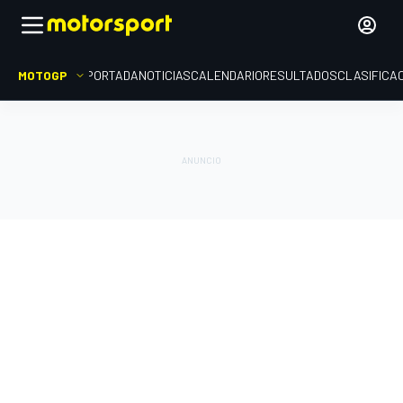
MOTOGP
PORTADA
NOTICIAS
CALENDARIO
RESULTADOS
CLASIFICA