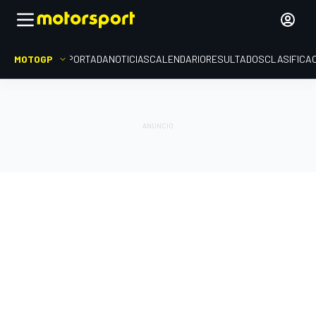
MOTOGP
PORTADA
NOTICIAS
CALENDARIO
RESULTADOS
CLASIFICA