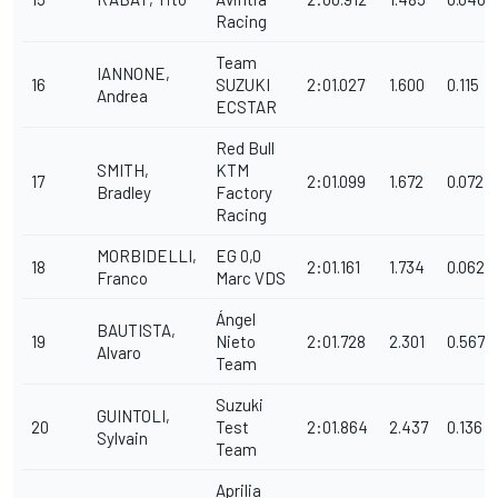
Racing
Team
IANNONE,
16
SUZUKI
2:01.027
1.600
0.115
Andrea
ECSTAR
Red Bull
SMITH,
KTM
17
2:01.099
1.672
0.072
Bradley
Factory
Racing
MORBIDELLI,
EG 0,0
18
2:01.161
1.734
0.062
Franco
Marc VDS
Ángel
BAUTISTA,
19
Nieto
2:01.728
2.301
0.567
Alvaro
Team
Suzuki
GUINTOLI,
20
Test
2:01.864
2.437
0.136
Sylvain
Team
Aprilia