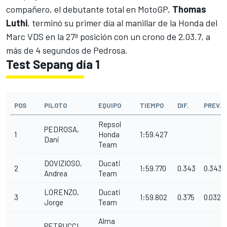
compañero, el debutante total en MotoGP,
Thomas
Luthi
, terminó su primer día al manillar de la Honda del
Marc VDS en la 27ª posición con un crono de 2.03.7, a
más de 4 segundos de Pedrosa.
Test Sepang día 1
POS
PILOTO
EQUIPO
TIEMPO
DIF.
PREV.
Repsol
PEDROSA,
1
Honda
1:59.427
Dani
Team
DOVIZIOSO,
Ducati
2
1:59.770
0.343
0.343
Andrea
Team
LORENZO,
Ducati
3
1:59.802
0.375
0.032
Jorge
Team
Alma
PETRUCCI,