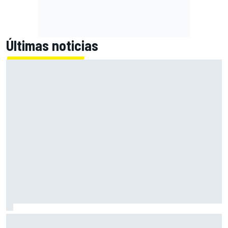
Últimas noticias
El CEO de Porsche confirma que el 718 eléctrico seguirá
adelante