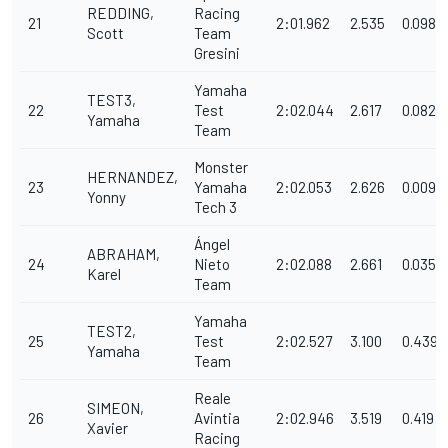
REDDING,
Racing
21
2:01.962
2.535
0.098
Scott
Team
Gresini
Yamaha
TEST3,
22
Test
2:02.044
2.617
0.082
Yamaha
Team
Monster
HERNANDEZ,
23
Yamaha
2:02.053
2.626
0.009
Yonny
Tech 3
Ángel
ABRAHAM,
24
Nieto
2:02.088
2.661
0.035
Karel
Team
Yamaha
TEST2,
25
Test
2:02.527
3.100
0.439
Yamaha
Team
Reale
SIMEON,
26
Avintia
2:02.946
3.519
0.419
Xavier
Racing