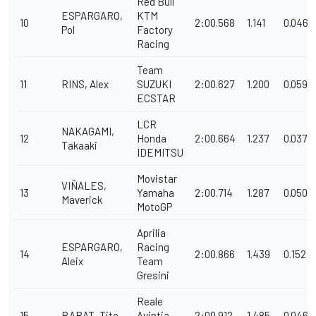
Red Bull
ESPARGARO,
KTM
10
2:00.568
1.141
0.046
Pol
Factory
Racing
Team
11
RINS, Alex
SUZUKI
2:00.627
1.200
0.059
ECSTAR
LCR
NAKAGAMI,
12
Honda
2:00.664
1.237
0.037
Takaaki
IDEMITSU
Movistar
VIÑALES,
13
Yamaha
2:00.714
1.287
0.050
Maverick
MotoGP
Aprilia
ESPARGARO,
Racing
14
2:00.866
1.439
0.152
Aleix
Team
Gresini
Reale
15
RABAT, Tito
Avintia
2:00.912
1.485
0.046