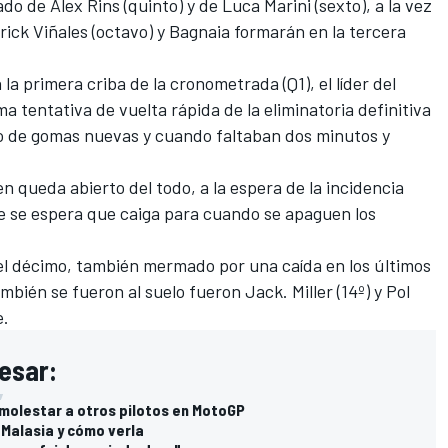
lado de
Alex Rins
(quinto) y de
Luca Marini
(sexto), a la vez
ick Viñales
(octavo) y Bagnaia formarán en la tercera
a primera criba de la cronometrada (Q1), el líder del
a tentativa de vuelta rápida de la eliminatoria definitiva
o de gomas nuevas y cuando faltaban dos minutos y
en queda abierto del todo, a la espera de la incidencia
ue se espera que caiga para cuando se apaguen los
á el décimo, también mermado por una caída en los últimos
ambién se fueron al suelo fueron Jack. Miller (14º) y
Pol
e.
esar:
 molestar a otros pilotos en MotoGP
 Malasia y cómo verla