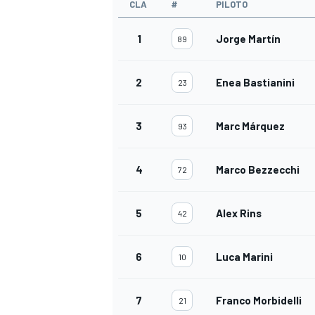
CLA
#
PILOTO
1
Jorge Martín
89
2
Enea Bastianini
23
3
Marc Márquez
93
4
Marco Bezzecchi
72
5
Alex Rins
42
6
Luca Marini
10
7
Franco Morbidelli
21