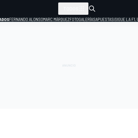
TODOS
ADOS
FERNANDO ALONSO
MARC MÁRQUEZ
FOTOGALERÍAS
APUESTAS
¡SIGUE LA F1,
P