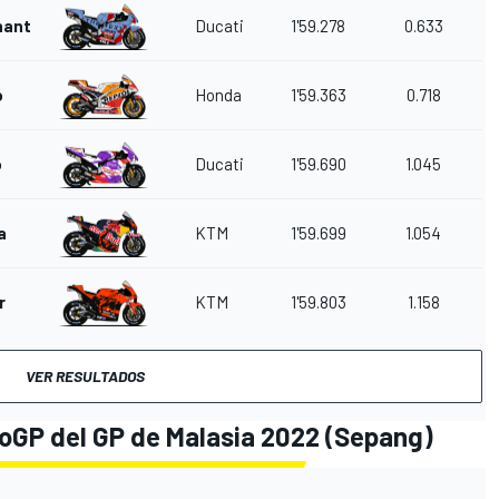
nantonio
Ducati
1'59.278
0.633
ó
Honda
1'59.363
0.718
o
Ducati
1'59.690
1.045
a
KTM
1'59.699
1.054
r
KTM
1'59.803
1.158
VER RESULTADOS
toGP del GP de Malasia 2022 (Sepang)