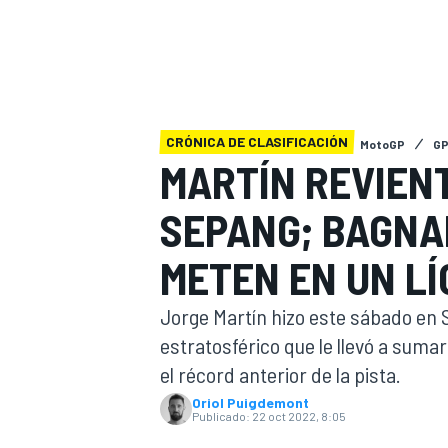
INDYCAR
WRC
CRÓNICA DE CLASIFICACIÓN
MotoGP
GP
MARTÍN REVIEN
SEPANG; BAGNA
METEN EN UN LÍ
Jorge Martín hizo este sábado en S
estratosférico que le llevó a sumar
WEC
FÓRMULA E
el récord anterior de la pista.
Oriol Puigdemont
Publicado:
22 oct 2022, 8:05