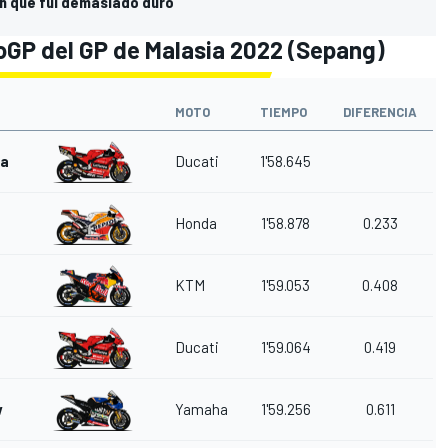
en que fui demasiado duro"
oGP del GP de Malasia 2022 (Sepang)
MOTO
TIEMPO
DIFERENCIA
ia
Ducati
1'58.645
z
Honda
1'58.878
0.233
KTM
1'59.053
0.408
Ducati
1'59.064
0.419
w
Yamaha
1'59.256
0.611