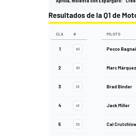
Aprilia, molesta con Espargaró: "Cre
Resultados de la Q1 de Mot
CLA
#
PILOTO
1
Pecco Bagna
63
2
Marc Márque
93
3
Brad Binder
33
4
Jack Miller
43
5
Cal Crutchlo
35