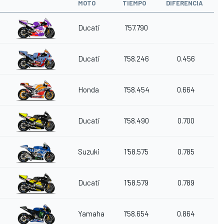
MOTO
TIEMPO
DIFERENCIA
Ducati
1'57.790
Ducati
1'58.246
0.456
Honda
1'58.454
0.664
Ducati
1'58.490
0.700
Suzuki
1'58.575
0.785
Ducati
1'58.579
0.789
Yamaha
1'58.654
0.864