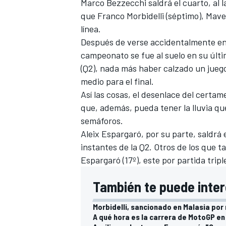
Marco Bezzecchi
saldrá el cuarto, al 
que
Franco Morbidelli
(séptimo),
Maver
línea.
Después de verse accidentalmente en l
campeonato se fue al suelo en su últim
(Q2), nada más haber calzado un jueg
medio para el final.
Así las cosas, el desenlace del certam
que, además, pueda tener la lluvia q
semáforos.
Aleix Espargaró
, por su parte, saldr
MÁS CATEGORÍAS
instantes de la Q2. Otros de los que t
Espargaró
(17º), este por partida tripl
También te puede inter
Morbidelli, sancionado en Malasia por
A qué hora es la carrera de MotoGP en