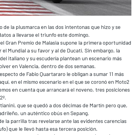
 de la plusmarca en las dos intentonas que hizo y se
atos a llevarse el triunfo este domingo.
, el Gran Premio de Malasia supone la primera oportunidad
 el Mundial a su favor y al de Ducati. Sin embargo, la
s del italiano y su escudería plantean un escenario más
olver en Valencia, dentro de dos semanas.
 respecto de
Fabio Quartararo
le obligan a sumar 11 más
 aquí, en el mismo escenario en el que se coronó en Moto2
nemos en cuenta que arrancará el noveno, tres posiciones
2º.
tianini
, que se quedó a dos décimas de Martín pero que,
drileño, un auténtico obús en Sepang.
de la parrilla tras revelarse ante las evidentes carencias
fo) que le llevó hasta esa tercera posición.