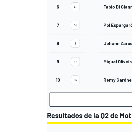
6
Fabio Di Gian
49
7
Pol Espargar
44
8
Johann Zarc
5
9
Miguel Oliveir
88
10
Remy Gardne
87
Resultados de la Q2 de Mo