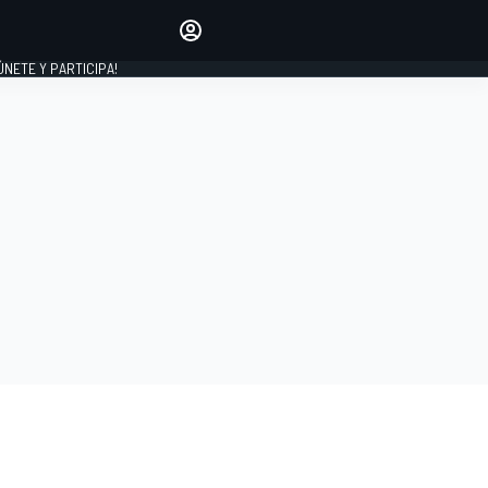
Haz que tu voz se escuche
comentando los artículos
 ÚNETE Y PARTICIPA!
INICIAR SESIÓN
EDICIÓN
ESPAÑA