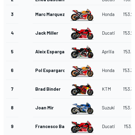
3
Marc Marquez
Honda
1'53.2
4
Jack Miller
Ducati
1'53.2
5
Aleix Espargaro
Aprilia
1'53.3
6
Pol Espargaro
Honda
1'53.3
7
Brad Binder
KTM
1'53.3
8
Joan Mir
Suzuki
1'53.4
9
Francesco Bagnaia
Ducati
1'53.4