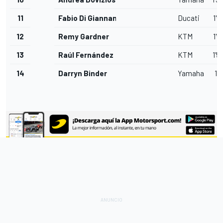
11
Fabio Di Giannantonio
Ducati
1'5
12
Remy Gardner
KTM
1'5
13
Raúl Fernández
KTM
1'5
14
Darryn Binder
Yamaha
1'5