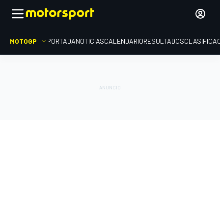
MOTOGP
PORTADA
NOTICIAS
CALENDARIO
RESULTADOS
CLASIFICA