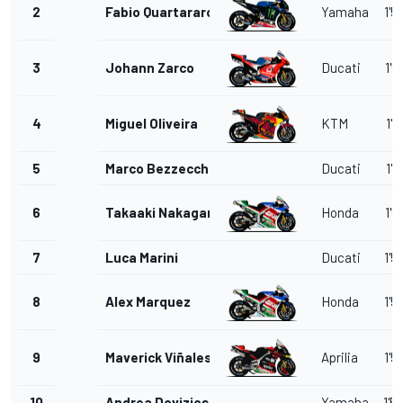
2
Fabio Quartararo
Yamaha
1'5
3
Johann Zarco
Ducati
1'5
4
Miguel Oliveira
KTM
1'5
5
Marco Bezzecchi
Ducati
1'5
6
Takaaki Nakagami
Honda
1'5
7
Luca Marini
Ducati
1'5
8
Alex Marquez
Honda
1'5
9
Maverick Viñales
Aprilia
1'5
10
Andrea Dovizioso
Yamaha
1'5