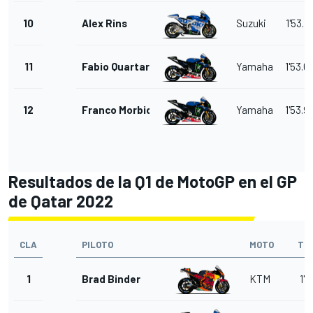
10
Alex Rins
Suzuki
1'53.4
11
Fabio Quartararo
Yamaha
1'53.6
12
Franco Morbidelli
Yamaha
1'53.9
Resultados de la Q1 de MotoGP en el GP
de Qatar 2022
CLA
PILOTO
MOTO
TI
1
Brad Binder
KTM
1'5