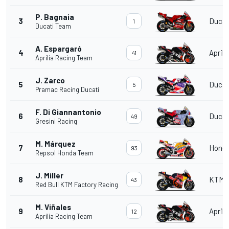
P. Bagnaia
3
Ducat
1
Ducati Team
A. Espargaró
4
Aprili
41
Aprilia Racing Team
J. Zarco
5
Ducat
5
Pramac Racing Ducati
F. Di Giannantonio
6
Ducat
49
Gresini Racing
M. Márquez
7
Hond
93
Repsol Honda Team
J. Miller
8
KTM
43
Red Bull KTM Factory Racing
M. Viñales
9
Aprili
12
Aprilia Racing Team