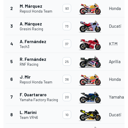
M. Márquez
2
Honda
93
Repsol Honda Team
A. Márquez
3
Ducati
73
Gresini Racing
A. Fernández
4
KTM
37
Tech3
R. Fernández
5
Aprilia
25
RNF Racing
J. Mir
6
Honda
36
Repsol Honda Team
F. Quartararo
7
Yamaha
20
Yamaha Factory Racing
L. Marini
8
Ducati
10
Team VR46