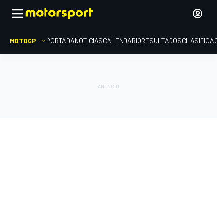
MOTOGP
PORTADA
NOTICIAS
CALENDARIO
RESULTADOS
CLASIFICA