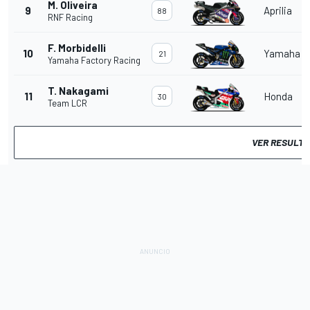
M. Oliveira
9
Aprilia
88
RNF Racing
F. Morbidelli
10
Yamaha
21
Yamaha Factory Racing
T. Nakagami
11
Honda
30
Team LCR
VER RESULTA