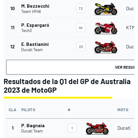
M. Bezzecchi
10
Ducat
72
Team VR46
P. Espargaró
11
KTM
44
Tech3
E. Bastianini
12
Ducat
23
Ducati Team
VER RESUL
Resultados de la Q1 del GP de Australia
2023 de MotoGP
CLA
PILOTO
#
MOTO
P. Bagnaia
1
Ducati
1
Ducati Team