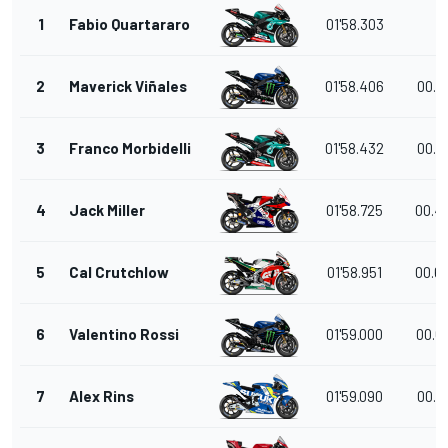
1
Fabio Quartararo
01'58.303
2
Maverick Viñales
01'58.406
00.1
3
Franco Morbidelli
01'58.432
00.1
4
Jack Miller
01'58.725
00.4
5
Cal Crutchlow
01'58.951
00.6
6
Valentino Rossi
01'59.000
00.6
7
Alex Rins
01'59.090
00.7