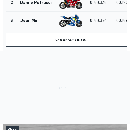
2
Danilo Petrucci
01'59.336
00.120
3
Joan Mir
01'59.374
00.158
VER RESULTADOS
35