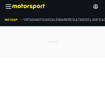
MOTOGP
PORTADA
NOTICIAS
CALENDARIO
RESULTADOS
CLASIFICA