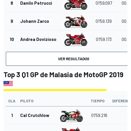
8
Danilo Petrucci
01'59.097
00.7
9
Johann Zarco
01'59.139
00.8
10
Andrea Dovizioso
01'59.173
00.8
VER RESULTADOS
Top 3 Q1 GP de
Malasia
de MotoGP 2019
CLA
PILOTO
TIEMPO
DIFERENC
1
Cal Crutchlow
01'59.216