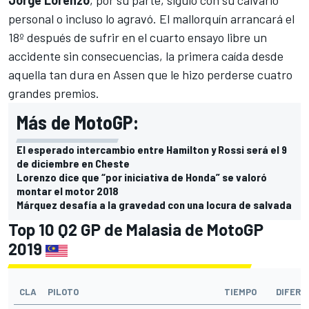
Jorge Lorenzo
, por su parte, siguió con su calvario
personal o incluso lo agravó. El mallorquín arrancará el
18º después de sufrir en el cuarto ensayo libre un
accidente sin consecuencias, la primera caída desde
aquella tan dura en Assen que le hizo perderse cuatro
grandes premios.
Más de MotoGP:
El esperado intercambio entre Hamilton y Rossi será el 9
de diciembre en Cheste
Lorenzo dice que “por iniciativa de Honda” se valoró
montar el motor 2018
Márquez desafía a la gravedad con una locura de salvada
Top 10 Q2 GP de Malasia de MotoGP
2019
CLA
PILOTO
TIEMPO
DIFERE