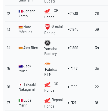
Ducati
LCR
Johann
12
+0"738
26
Zarco
Honda
Gresini
Marc
13
+0"845
39
Márquez
Racing
14
Álex Rins
+0"899
34
Yamaha
Factory
Jack
15
+1"027
35
Fábrica
Miller
KTM
LCR
Takaaki
16
+1"099
22
Nakagami
Honda
Repsol
Luca
17
+1"121
18
Marini
Honda