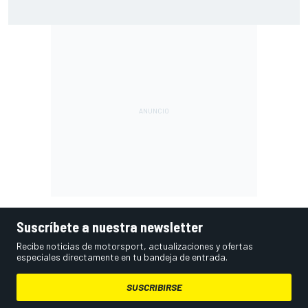
Por qué el título de Norris condicionó el inicio de McLaren
en la F1 2026
Suscríbete a nuestra newsletter
Recibe noticias de motorsport, actualizaciones y ofertas
especiales directamente en tu bandeja de entrada.
SUSCRIBIRSE