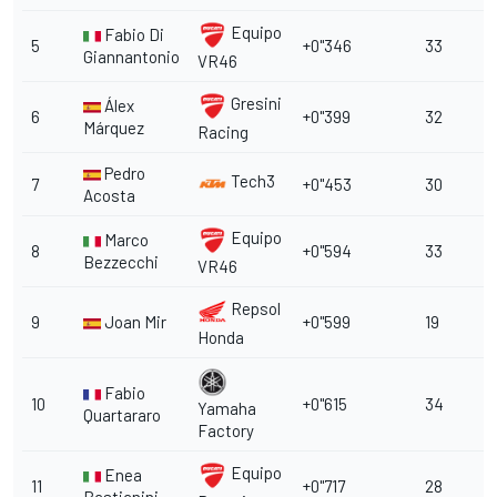
Equipo
Fabio Di
5
+0"346
33
Giannantonio
VR46
Gresini
Álex
6
+0"399
32
Márquez
Racing
Pedro
Tech3
7
+0"453
30
Acosta
Equipo
Marco
8
+0"594
33
Bezzecchi
VR46
Repsol
9
Joan Mir
+0"599
19
Honda
Fabio
10
+0"615
34
Yamaha
Quartararo
Factory
Equipo
Enea
11
+0"717
28
Bastianini