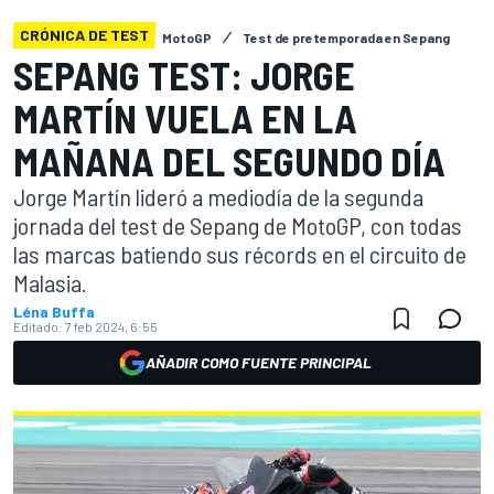
CRÓNICA DE TEST
MotoGP
Test de pretemporada en Sepang
SEPANG TEST: JORGE
MARTÍN VUELA EN LA
MAÑANA DEL SEGUNDO DÍA
Jorge Martín lideró a mediodía de la segunda
jornada del test de Sepang de MotoGP, con todas
las marcas batiendo sus récords en el circuito de
Malasia.
Léna Buffa
Editado:
7 feb 2024, 6:55
AÑADIR COMO FUENTE PRINCIPAL