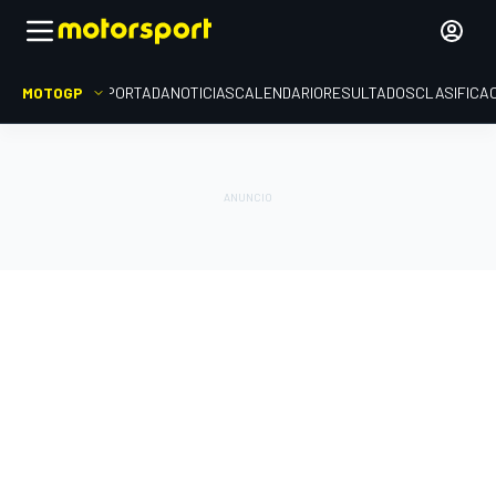
MOTOGP
PORTADA
NOTICIAS
CALENDARIO
RESULTADOS
CLASIFICA