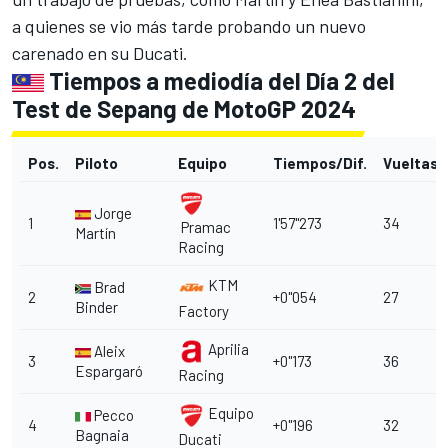
a quienes se vio más tarde probando un nuevo
carenado en su Ducati.
Tiempos a mediodía del Día 2 del
Test de Sepang de MotoGP 2024
Pos.
Piloto
Equipo
Tiempos/Dif.
Vueltas
Jorge
1
1'57"273
34
Pramac
Martín
Racing
KTM
Brad
2
+0"054
27
Binder
Factory
Aprilia
Aleix
3
+0"173
36
Espargaró
Racing
Equipo
Pecco
4
+0"196
32
Bagnaia
Ducati