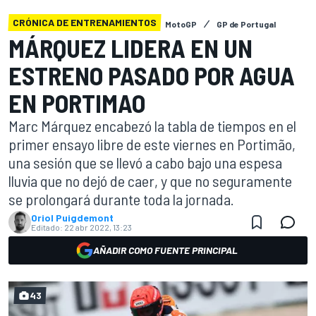
CRÓNICA DE ENTRENAMIENTOS
MotoGP
GP de Portugal
MÁRQUEZ LIDERA EN UN
ESTRENO PASADO POR AGUA
EN PORTIMAO
Marc Márquez encabezó la tabla de tiempos en el
primer ensayo libre de este viernes en Portimão,
una sesión que se llevó a cabo bajo una espesa
lluvia que no dejó de caer, y que no seguramente
se prolongará durante toda la jornada.
Oriol Puigdemont
Editado:
22 abr 2022, 13:23
AÑADIR COMO FUENTE PRINCIPAL
43