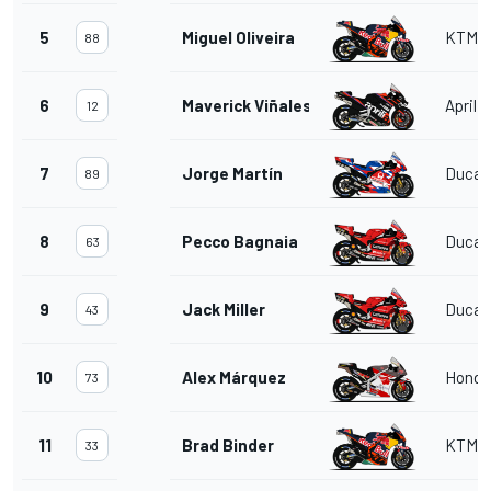
5
Miguel Oliveira
KTM
88
6
Maverick Viñales
Aprilia
12
7
Jorge Martín
Ducat
89
8
Pecco Bagnaia
Ducat
63
9
Jack Miller
Ducat
43
10
Alex Márquez
Honda
73
11
Brad Binder
KTM
33