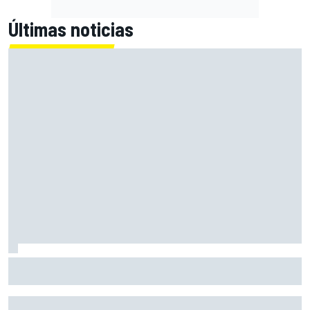
Últimas noticias
Por qué Aston Martin sigue siendo un destino más
atractivo de lo que parece en el mercado