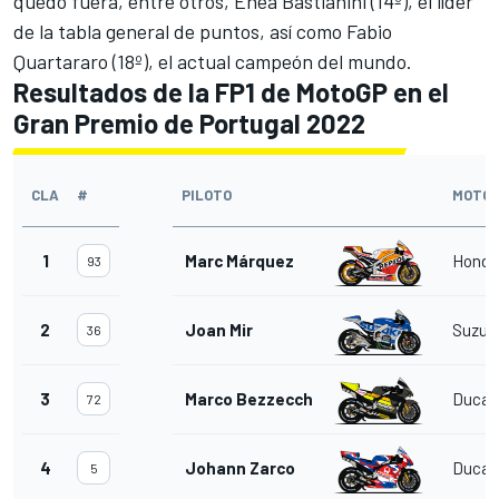
quedó fuera, entre otros,
Enea Bastianini
(14º), el líder
de la tabla general de puntos, así como
Fabio
Quartararo
(18º), el actual campeón del mundo.
Resultados de la FP1 de MotoGP en el
Gran Premio de Portugal 2022
CLA
#
PILOTO
MOTO
1
Marc Márquez
Honda
93
2
Joan Mir
Suzuk
36
3
Marco Bezzecchi
Ducat
72
4
Johann Zarco
Ducat
5