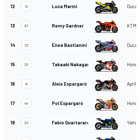
12
Luca Marini
Ducat
10
13
Remy Gardner
KTM
87
14
Enea Bastianini
Ducat
23
15
Takaaki Nakagami
Honda
30
16
Aleix Espargaró
Aprilia
41
17
Pol Espargaró
Honda
44
18
Fabio Quartararo
Yama
20