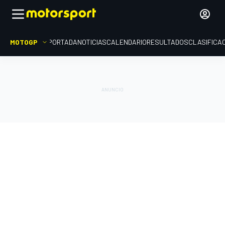
MOTOGP
PORTADA
NOTICIAS
CALENDARIO
RESULTADOS
CLASIFICA