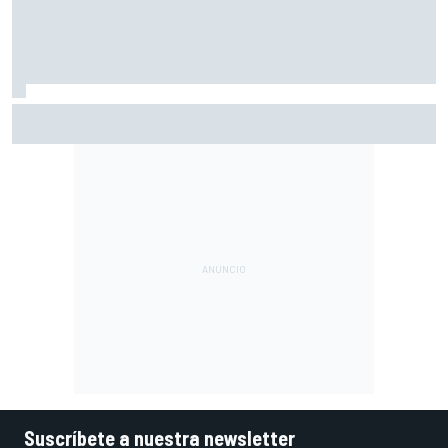
Alex Márquez: "Si estamos en medio de los que se jueguen
el título, a veces vamos a favorecer a uno y a putear a
otro"
Suscríbete a nuestra newsletter