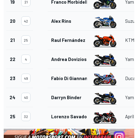
19
Franco Morbidelli
Yama
21
20
Alex Rins
Suzuk
42
21
Raul Fernández
KTM
25
22
Andrea Dovizioso
Yama
4
23
Fabio Di Giannantonio
Ducat
49
24
Darryn Binder
Yama
40
25
Lorenzo Savadori
Aprilia
32