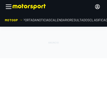
MOTOGP
PORTADA
NOTICIAS
CALENDARIO
RESULTADOS
CLASIFICA