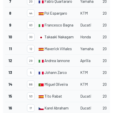
7
Fabio Quartararo
Yamaha
20
20
8
Pol Espargaro
KTM
20
44
9
Francesco Bagnaia
Ducati
20
63
10
Takaaki Nakagami
Honda
20
30
11
Maverick Viñales
Yamaha
20
12
12
Andrea Iannone
Aprilia
20
29
13
Johann Zarco
KTM
20
5
14
Miguel Oliveira
KTM
20
88
15
Tito Rabat
Ducati
20
53
16
Karel Abraham
Ducati
20
17