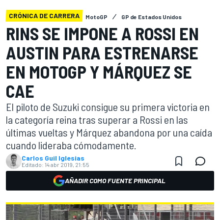
CRÓNICA DE CARRERA
MotoGP
GP de Estados Unidos
RINS SE IMPONE A ROSSI EN
AUSTIN PARA ESTRENARSE
EN MOTOGP Y MÁRQUEZ SE
CAE
El piloto de Suzuki consigue su primera victoria en
la categoría reina tras superar a Rossi en las
últimas vueltas y Márquez abandona por una caída
cuando lideraba cómodamente.
Carlos Guil Iglesias
Editado:
14 abr 2019, 21:55
AÑADIR COMO FUENTE PRINCIPAL