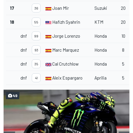
17
Joan Mir
Suzuki
20
36
18
Hafizh Syahrin
KTM
20
55
dnf
Jorge Lorenzo
Honda
10
99
dnf
Marc Marquez
Honda
8
93
dnf
Cal Crutchlow
Honda
5
35
dnf
Aleix Espargaro
Aprilia
5
41
49