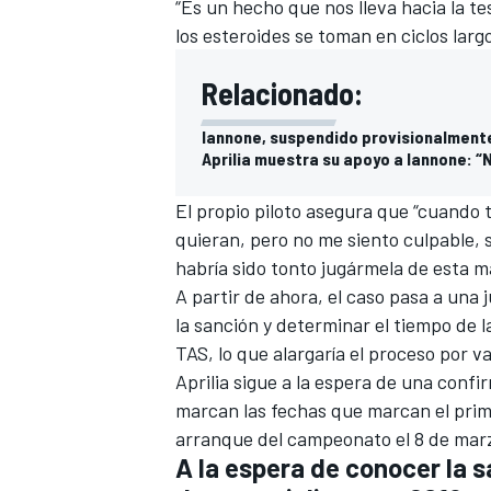
“Es un hecho que nos lleva hacia la t
los esteroides se toman en ciclos larg
Relacionado:
Iannone, suspendido provisionalmente
Aprilia muestra su apoyo a Iannone: 
El propio piloto asegura
que “cuando t
quieran, pero no me siento culpable, s
habría sido tonto jugármela de esta m
MÁS CATEGORÍAS
A partir de ahora, el caso pasa a una 
la sanción y determinar el tiempo de 
TAS, lo que alargaría el proceso por v
Aprilia sigue a la espera de una conf
marcan las fechas que marcan el prim
arranque del campeonato el 8 de marz
A la espera de conocer la 