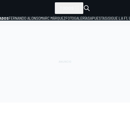
TODOS
ADOS
FERNANDO ALONSO
MARC MÁRQUEZ
FOTOGALERÍAS
APUESTAS
¡SIGUE LA F1,
P