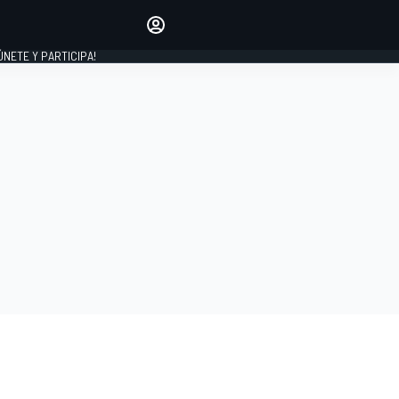
Haz que tu voz se escuche
comentando los artículos
 ÚNETE Y PARTICIPA!
INICIAR SESIÓN
EDICIÓN
ESPAÑA