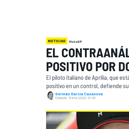
INDYCAR
WRC
NOTICIAS
MotoGP
EL CONTRAANÁL
POSITIVO POR D
El piloto italiano de Aprilia, que 
positivo en un control, defiende su
Germán Garcia Casanova
Editado:
9 ene 2020, 10:03
WEC
FÓRMULA E