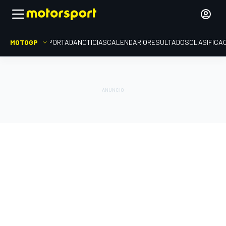
MOTOGP
PORTADA
NOTICIAS
CALENDARIO
RESULTADOS
CLASIFICA