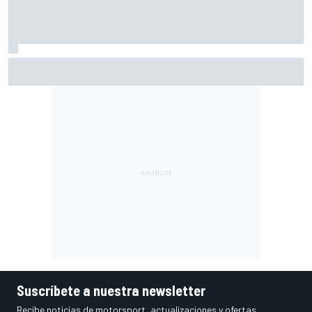
El momento en el que Stroll llegó a dejar de disfrutar de las
carreras
Suscríbete a nuestra newsletter
Recibe noticias de motorsport, actualizaciones y ofertas