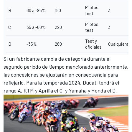
Pilotos
B
60 a -85%
190
3
test
Pilotos
C
35 a -60%
220
3
test
Test y
D
-35%
260
Cualquiera
oficiales
Si un fabricante cambia de categoría durante el
segundo periodo de tiempo mencionado anteriormente,
las concesiones se ajustarán en consecuencia para
reflejarlo. Para la temporada 2024,
Ducati
tendrá el
rango A,
KTM
y
Aprilia
el C, y
Yamaha
y
Honda
el D.