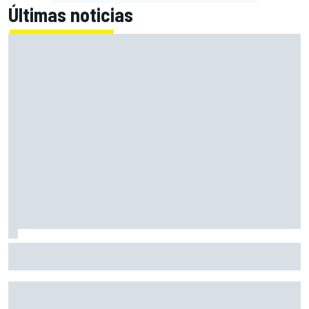
Últimas noticias
Marcus Ericsson seguirá con Andretti en la temporada
2027 de IndyCar