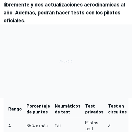
libremente y dos actualizaciones aerodinámicas al
año. Además, podrán hacer tests con los pilotos
oficiales.
Porcentaje
Neumáticos
Test
Test en
Rango
de puntos
de test
privados
circuitos
Pilotos
A
85% o más
170
3
test