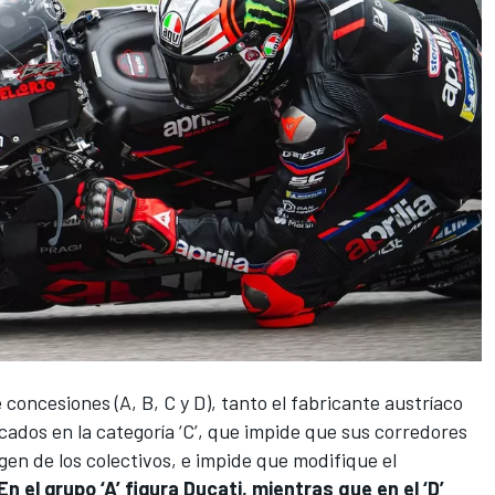
 concesiones (A, B, C y D)
, tanto el fabricante austríaco
ados en la categoría ‘C’, que impide que sus corredores
en de los colectivos, e impide que modifique el
En el grupo ‘A’ figura Ducati, mientras que en el ‘D’