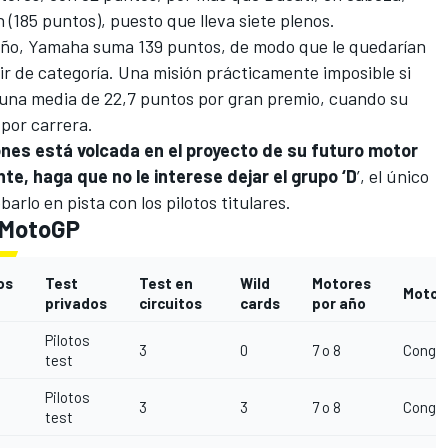
 (185 puntos), puesto que lleva siete plenos.
 año, Yamaha suma 139 puntos, de modo que le quedarían
bir de categoría. Una misión prácticamente imposible si
una media de 22,7 puntos por gran premio, cuando su
 por carrera.
nes está volcada en el proyecto de su futuro motor
e, haga que no le interese dejar el grupo ‘D
’, el único
arlo en pista con los pilotos titulares.
 MotoGP
os
Test
Test en
Wild
Motores
Motor
privados
circuitos
cards
por año
Pilotos
3
0
7 o 8
Conge
test
Pilotos
3
3
7 o 8
Conge
test