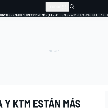
TODOS
ADOS
FERNANDO ALONSO
MARC MÁRQUEZ
FOTOGALERÍAS
APUESTAS
¡SIGUE LA F1,
P
A Y KTM ESTÁN MÁS