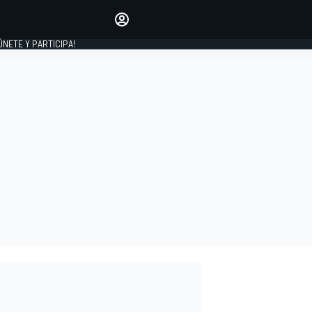
Haz que tu voz se escuche
comentando los artículos
 ÚNETE Y PARTICIPA!
INICIAR SESIÓN
EDICIÓN
ESPAÑA