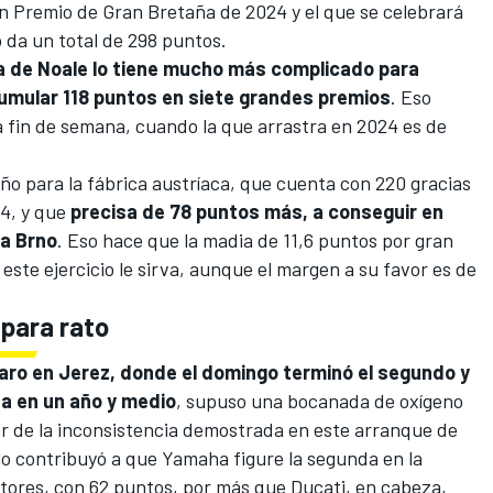
an Premio de Gran Bretaña de 2024 y el que se celebrará
o da un total de 298 puntos.
sa de Noale lo tiene mucho más complicado para
umular 118 puntos en siete grandes premios
. Eso
a fin de semana, cuando la que arrastra en 2024 es de
o para la fábrica austríaca, que cuenta con 220 gracias
24, y que
precisa de 78 puntos más, a conseguir en
ta Brno
. Eso hace que la madia de 11,6 puntos por gran
te ejercicio le sirva, aunque el margen a su favor es de
para rato
aro
en Jerez, donde el domingo terminó el segundo y
ha en un año y medio
, supuso una bocanada de oxígeno
ar de la inconsistencia demostrada en este arranque de
lo contribuyó a que Yamaha figure la segunda en la
ctores, con 62 puntos, por más que Ducati, en cabeza,