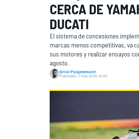
CERCA DE YAMA
INDYCAR
WRC
DUCATI
El sistema de concesiones implem
marcas menos competitivas, va ca
sus motores y realizar ensayos con
agosto.
Oriol Puigdemont
Publicado:
7 may 2025, 14:02
WEC
FÓRMULA E