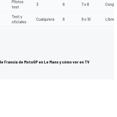
Pilotos
3
6
7 o 8
Conge
test
Test y
Cualquiera
6
9 o 10
Libres
oficiales
 de Francia de MotoGP en Le Mans y cómo ver en TV