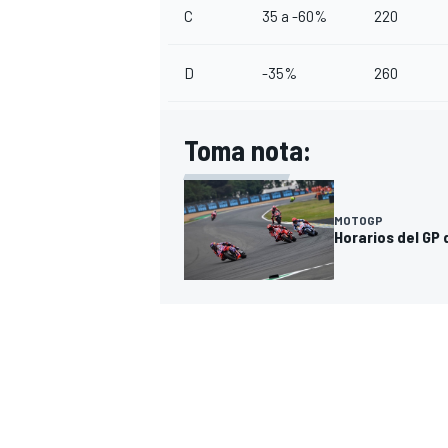
C
35 a -60%
220
D
-35%
260
Toma nota:
MOTOGP
Horarios del GP