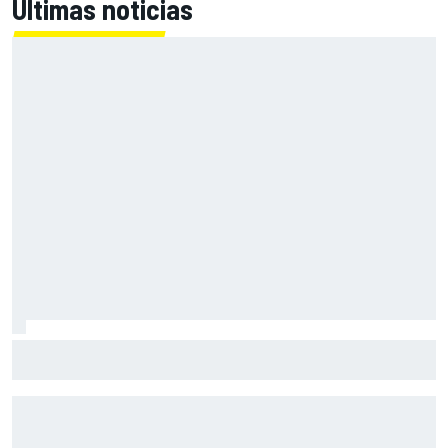
Últimas noticias
Márquez: "Ganar otro título no me cambiará la vida; a
otros, sí"