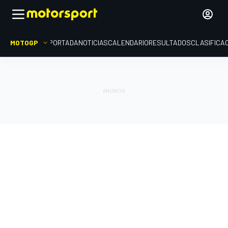
MOTOGP
PORTADA
NOTICIAS
CALENDARIO
RESULTADOS
CLASIFICA