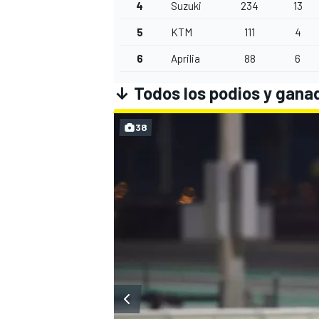
4
Suzuki
234
13
5
KTM
111
4
6
Aprilia
88
6
↓ Todos los podios y gana
38