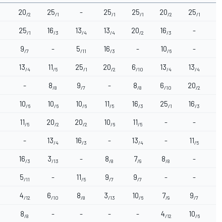
20
25
-
25
25
20
25
2
/2
/1
/1
/1
/2
/1
25
16
13
13
20
16
-
1
/1
/3
/4
/4
/2
/3
9
-
5
16
-
10
-
2
/7
/11
/3
/6
13
11
25
20
6
13
13
/4
/5
/1
/2
/10
/4
/4
-
8
9
-
8
6
20
1
/8
/7
/8
/10
/2
10
10
10
11
16
25
16
1
/6
/6
/6
/5
/3
/1
/3
11
20
20
10
11
-
-
/5
/2
/2
/6
/5
-
13
16
-
13
-
11
7
/4
/3
/4
/5
16
3
-
8
7
8
-
9
/3
/13
/8
/9
/8
5
-
11
9
9
-
-
1
/11
/5
/7
/7
4
6
8
3
10
7
9
5
/12
/10
/8
/13
/6
/9
/7
8
-
-
-
-
4
10
8
/8
/12
/6