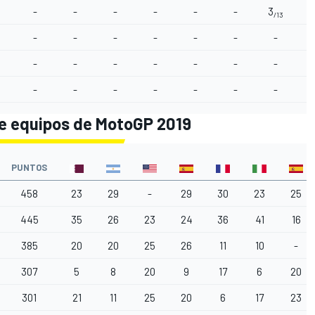
-
-
-
-
-
-
3
/13
-
-
-
-
-
-
-
-
-
-
-
-
-
-
-
-
-
-
-
-
-
de equipos de MotoGP 2019
PUNTOS
458
23
29
-
29
30
23
25
445
35
26
23
24
36
41
16
385
20
20
25
26
11
10
-
307
5
8
20
9
17
6
20
301
21
11
25
20
6
17
23