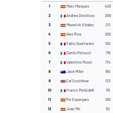
1
Marc Marquez
420
2
Andrea Dovizioso
269
3
Maverick Viñales
211
4
Alex Rins
205
5
Fabio Quartararo
192
6
Danilo Petrucci
176
7
Valentino Rossi
174
8
Jack Miller
165
9
Cal Crutchlow
133
10
Franco Morbidelli
115
11
Pol Espargaro
100
12
Joan Mir
92