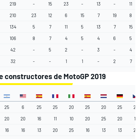
219
-
15
23
-
13
-
11
210
23
12
6
15
7
19
8
g
134
5
7
11
5
13
7
15
106
8
7
4
5
4
6
5
42
-
5
2
-
3
-
4
32
-
-
1
1
-
2
7
de constructores de MotoGP 2019
25
6
25
25
20
25
20
25
25
20
20
16
11
10
20
25
20
10
16
16
13
20
25
16
13
13
20