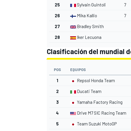
25
Sylvain Guintoli
7
26
Mika Kallio
7
27
Bradley Smith
28
Iker Lecuona
Clasificación del mundial 
POS
EQUIPOS
1
Repsol Honda Team
2
Ducati Team
3
Yamaha Factory Racing
4
Drive M7 SIC Racing Team
5
Team Suzuki MotoGP