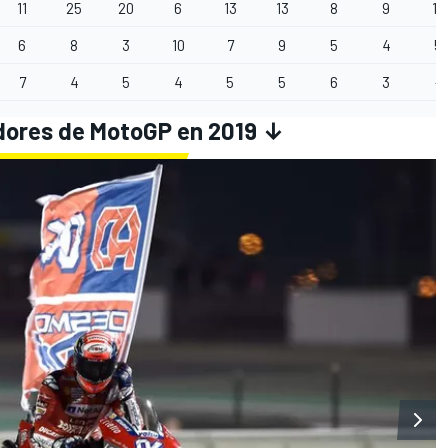
11
25
20
6
13
13
8
9
13
6
8
3
10
7
9
5
4
5
7
4
5
4
5
5
6
3
-
dores de MotoGP en 2019 ↓