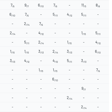
7
9
6
7
-
11
8
/9
/7
/10
/9
/5
/8
6
7
-
5
4
5
-
4
/10
/9
/11
/12
/11
-
2
7
-
-
-
-
2
/14
/9
2
-
4
-
-
1
5
6
/14
/12
/15
/11
-
5
2
-
1
-
4
3
/11
/14
/15
/12
1
1
3
2
3
-
6
/15
/15
/13
/14
/13
/10
3
4
-
4
5
3
-
/13
/12
/12
/11
/13
-
-
1
1
-
-
7
/15
/15
/9
-
-
-
6
-
-
-
/10
-
-
-
-
-
9
-
/7
-
-
-
-
2
-
-
1
/14
-
-
-
-
-
2
-
/14