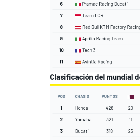
6
Pramac Racing Ducati
7
Team LCR
8
Red Bull KTM Factory Racin
9
Aprilia Racing Team
10
Tech 3
11
Avintia Racing
Clasificación del mundial 
POS
CHASIS
PUNTOS
1
Honda
426
20
2
Yamaha
321
11
3
Ducati
318
25