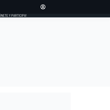
Haz que tu voz se escuche
comentando los artículos
 ÚNETE Y PARTICIPA!
INICIAR SESIÓN
EDICIÓN
ESPAÑA