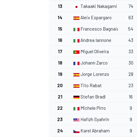
13
Takaaki Nakagami
74
14
Aleix Espargaro
63
15
Francesco Bagnaia
54
16
Andrea Iannone
43
17
Miguel Oliveira
33
18
Johann Zarco
30
19
Jorge Lorenzo
28
MÁS CATEGORÍAS
20
Tito Rabat
23
21
Stefan Bradl
16
22
Michele Pirro
9
23
Hafizh Syahrin
9
24
Karel Abraham
9