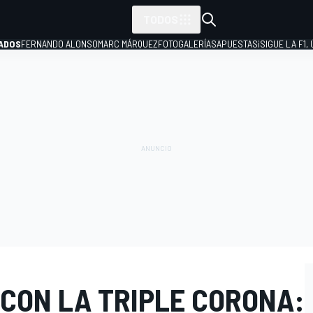
TODOS
ADOS
FERNANDO ALONSO
MARC MÁRQUEZ
FOTOGALERÍAS
APUESTAS
¡SIGUE LA F1,
P
 CON LA TRIPLE CORONA: