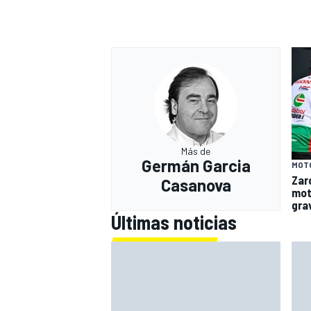
Más de
Germán Garcia
MOT
Zar
Casanova
mot
gra
Últimas noticias