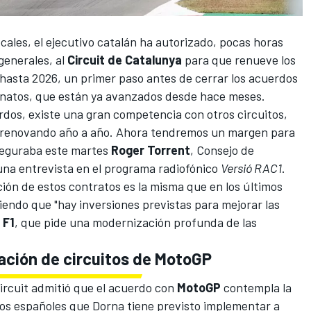
ales, el ejecutivo catalán ha autorizado, pocas horas
generales, al
Circuit de Catalunya
para que renueve los
hasta 2026, un primer paso antes de cerrar los acuerdos
natos, que están ya avanzados desde hace meses.
erdos, existe una gran competencia con otros circuitos,
os renovando año a año. Ahora tendremos un margen para
aseguraba este martes
Roger Torrent
, Consejo de
una entrevista en el programa radiofónico
Versió RAC1
.
ión de estos contratos es la misma que en los últimos
iendo que "hay inversiones previstas para mejorar las
a
F1
, que pide una modernización profunda de las
tación de circuitos de MotoGP
Circuit admitió que el acuerdo con
MotoGP
contempla la
itos españoles que Dorna tiene previsto implementar a