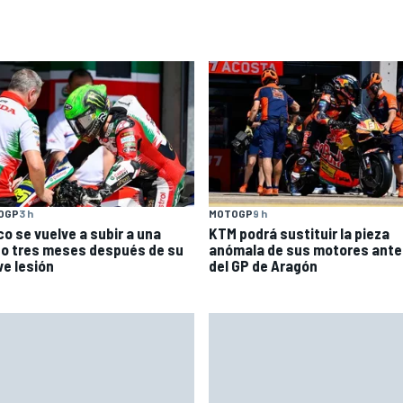
OGP
3 h
MOTOGP
9 h
co se vuelve a subir a una
KTM podrá sustituir la pieza
o tres meses después de su
anómala de sus motores ante
ve lesión
del GP de Aragón