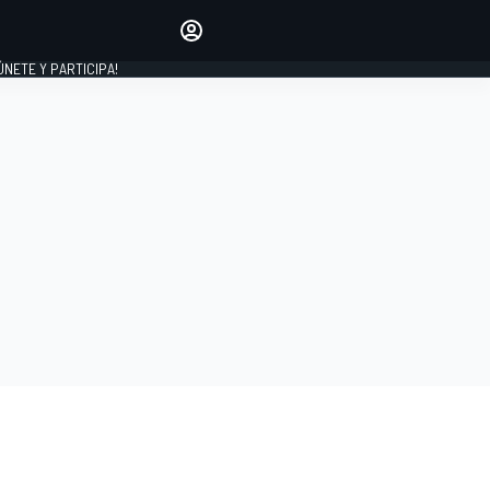
Haz que tu voz se escuche
comentando los artículos
 ÚNETE Y PARTICIPA!
INICIAR SESIÓN
EDICIÓN
ESPAÑA