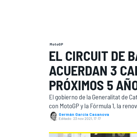
INDYCAR
WRC
MotoGP
EL CIRCUIT DE
ACUERDAN 3 CA
PRÓXIMOS 5 AÑ
El gobierno de la Generalitat de Ca
con MotoGP y la Fórmula 1, la reno
WEC
FÓRMULA E
Germán Garcia Casanova
Editado:
23 nov 2021, 17:17