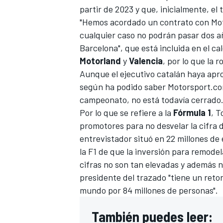
partir de 2023 y que, inicialmente, e
"Hemos acordado un contrato con Mot
cualquier caso no podrán pasar dos añ
Barcelona",
que está incluida en el ca
Motorland
y
Valencia
, por lo que la 
Aunque el ejecutivo catalán haya apro
según ha podido saber Motorsport.co
campeonato, no está todavía cerrado
Por lo que se refiere a la
Fórmula 1
, T
promotores para no desvelar la cifra d
MÁS CATEGORÍAS
entrevistador situó en 22 millones de e
la F1 de que la inversión para remodela
cifras no son tan elevadas y además n
presidente del trazado "tiene un reto
mundo por 84 millones de personas".
También puedes leer: