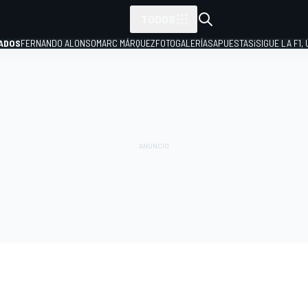
TODOS
ADOS
FERNANDO ALONSO
MARC MÁRQUEZ
FOTOGALERÍAS
APUESTAS
¡SIGUE LA F1,
P