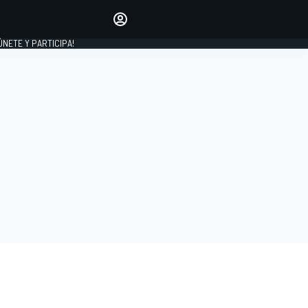
Haz que tu voz se escuche
comentando los artículos
 ÚNETE Y PARTICIPA!
INICIAR SESIÓN
EDICIÓN
ESPAÑA