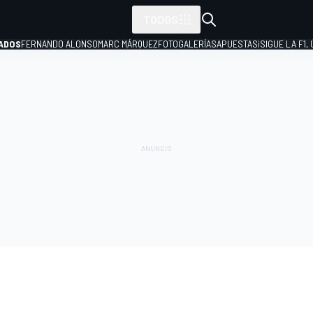
TODOS
ADOS
FERNANDO ALONSO
MARC MÁRQUEZ
FOTOGALERÍAS
APUESTAS
¡SIGUE LA F1,
P