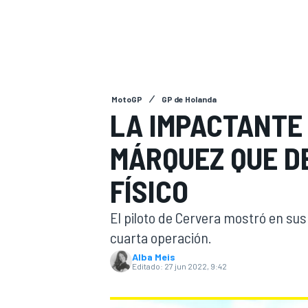
INDYCAR
WRC
MotoGP
GP de Holanda
LA IMPACTANTE 
MÁRQUEZ QUE D
FÍSICO
El piloto de Cervera mostró en sus
cuarta operación.
WEC
FÓRMULA E
Alba Meis
Editado:
27 jun 2022, 9:42