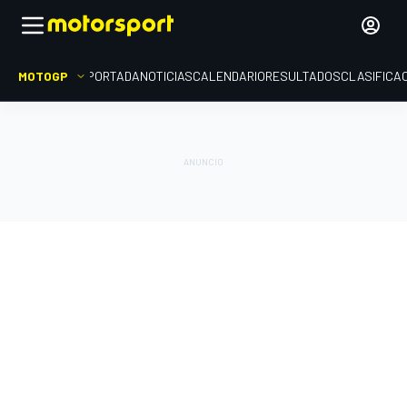
MOTOGP
PORTADA
NOTICIAS
CALENDARIO
RESULTADOS
CLASIFICA