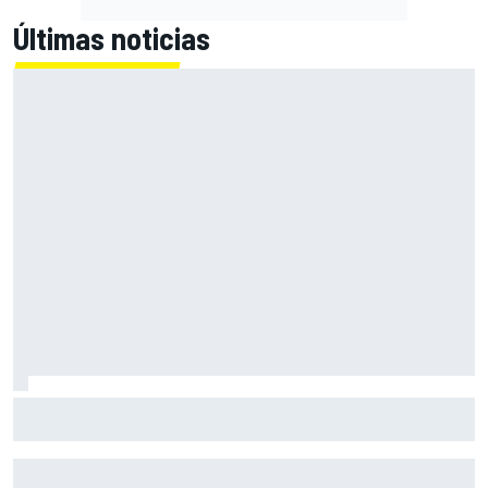
Últimas noticias
El momento en el que Stroll llegó a dejar de disfrutar de las
carreras