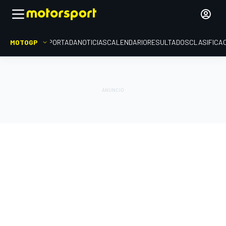
MOTOGP
PORTADA
NOTICIAS
CALENDARIO
RESULTADOS
CLASIFICA