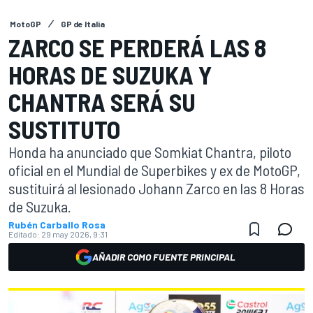
MotoGP
GP de Italia
ZARCO SE PERDERÁ LAS 8
HORAS DE SUZUKA Y
CHANTRA SERÁ SU
SUSTITUTO
Honda ha anunciado que Somkiat Chantra, piloto
oficial en el Mundial de Superbikes y ex de MotoGP,
sustituirá al lesionado Johann Zarco en las 8 Horas
de Suzuka.
Rubén Carballo Rosa
Editado:
29 may 2026, 9:31
AÑADIR COMO FUENTE PRINCIPAL