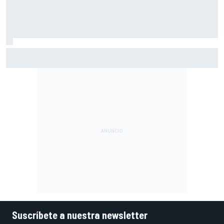
Vowles defiende el proyecto de Williams pese a sus pobres
resultados en 2026
Suscríbete a nuestra newsletter