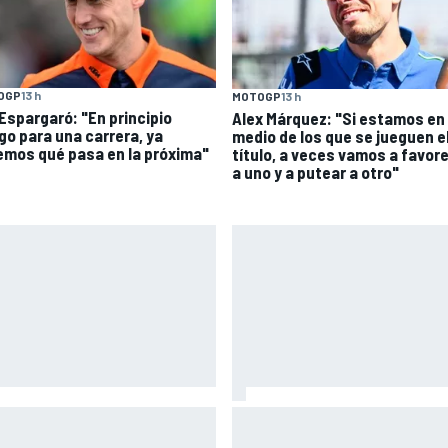
OGP
13 h
MOTOGP
13 h
 Espargaró: "En principio
Alex Márquez: "Si estamos en
go para una carrera, ya
medio de los que se jueguen e
emos qué pasa en la próxima"
título, a veces vamos a favor
a uno y a putear a otro"
atore no encuentra
El gran dilema de Ferrari segú
licación: "No sé por qué Alpine
experto: ¿libertad a sus pilot