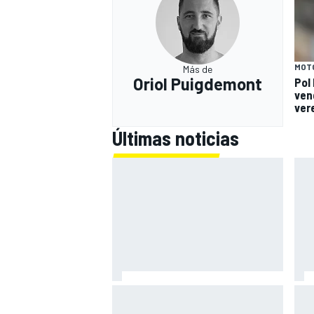
MOT
Más de
Oriol Puigdemont
Pol
ven
ver
Últimas noticias
El momento en el que Stroll llegó
Bri
a dejar de disfrutar de las
exp