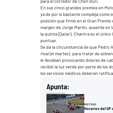
para el corredor de Chon Buri.
En sus cinco grandes premios en Mot
ya de por sí bastante compleja como e
posición que firmó en el Gran Premio 
margen de
Jorge Martín
, ausente en 
la quinta (Qatar), Chantra es el único
puntuar.
Se da la circunstancia de que
Pedro A
rival
(el martes), para tratar de solve
le llevaban provocando dolores de ca
recibió la luz verde por parte de los 
MÁS CATEGORÍAS
los servicios médicos deberán ratific
Apunta:
MOTOGP
Horarios del GP