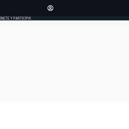
Haz que tu voz se escuche
comentando los artículos
 ÚNETE Y PARTICIPA!
INICIAR SESIÓN
EDICIÓN
ESPAÑA