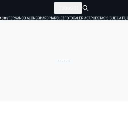
TODOS
ADOS
FERNANDO ALONSO
MARC MÁRQUEZ
FOTOGALERÍAS
APUESTAS
¡SIGUE LA F1,
P