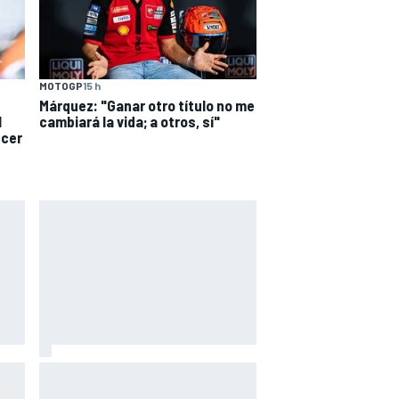
MOTOGP
15 h
Márquez: "Ganar otro título no me
l
cambiará la vida; a otros, sí"
ecer
n un
Vowles defiende el proyecto de
os o
Williams pese a sus pobres