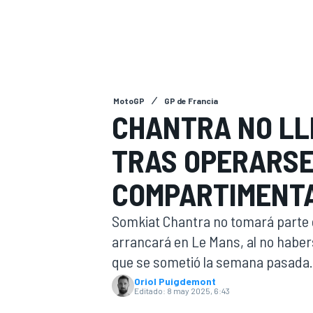
INDYCAR
WRC
MotoGP
GP de Francia
CHANTRA NO LL
TRAS OPERARSE
COMPARTIMENT
Somkiat Chantra no tomará parte e
arrancará en Le Mans, al no haber
WEC
FÓRMULA E
que se sometió la semana pasada.
Oriol Puigdemont
Editado:
8 may 2025, 6:43