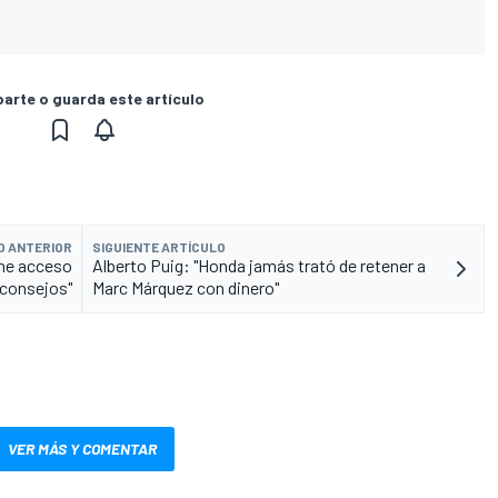
rte o guarda este artículo
O ANTERIOR
SIGUIENTE ARTÍCULO
ene acceso
Alberto Puig: "Honda jamás trató de retener a
 consejos"
Marc Márquez con dinero"
VER MÁS Y COMENTAR