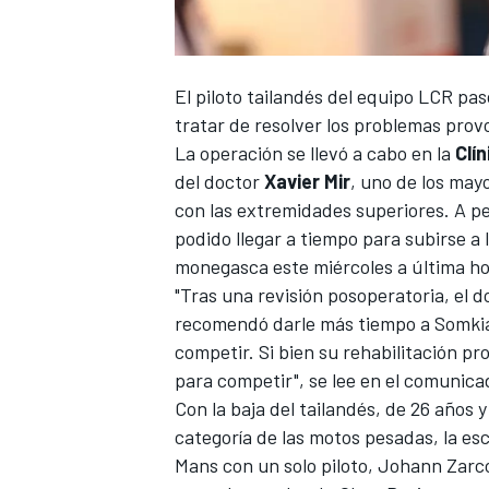
El piloto tailandés del equipo
LCR
pasó
tratar de resolver los problemas pro
La operación se llevó a cabo en la
Clí
del doctor
Xavier Mir
, uno de los may
con las extremidades superiores. A pe
podido llegar a tiempo para subirse a
monegasca este miércoles a última hor
"Tras una revisión posoperatoria, el do
recomendó darle más tiempo a Somkiat
competir. Si bien su rehabilitación p
para competir", se lee en el comunica
Con la baja del tailandés, de 26 años
categoría de las motos pesadas, la es
Mans
con un solo piloto,
Johann Zarc