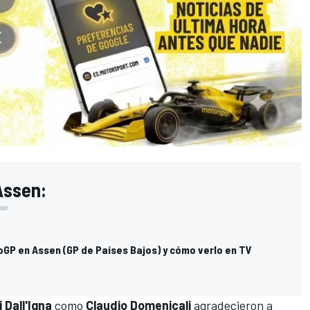
s
Assen:
oGP en Assen (GP de Países Bajos) y cómo verlo en TV
i Dall'Igna
como
Claudio Domenicali
agradecieron a