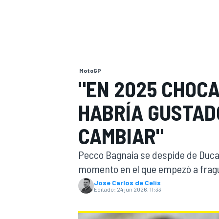
INDYCAR
WRC
MotoGP
"EN 2025 CHOCA
HABRÍA GUSTAD
CAMBIAR"
Pecco Bagnaia se despide de Duca
momento en el que empezó a fragu
WEC
FÓRMULA E
Jose Carlos de Celis
Editado:
24 jun 2026, 11:33