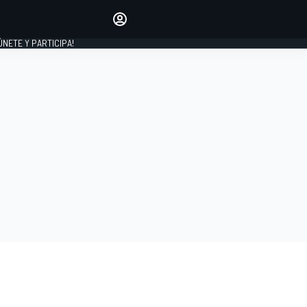
Haz que tu voz se escuche
comentando los artículos
 ÚNETE Y PARTICIPA!
INICIAR SESIÓN
EDICIÓN
ESPAÑA