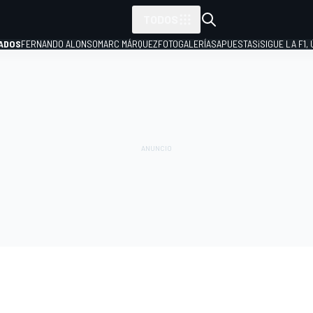
TODOS
ADOS
FERNANDO ALONSO
MARC MÁRQUEZ
FOTOGALERÍAS
APUESTAS
¡SIGUE LA F1,
P