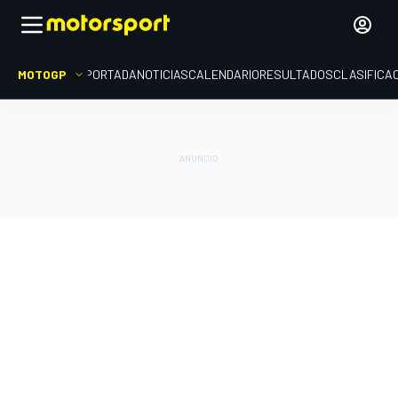
MOTOGP
PORTADA
NOTICIAS
CALENDARIO
RESULTADOS
CLASIFICA