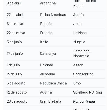
Termas de Río
8 de abril
Argentina
Hondo
22 de abril
De las Américas
Austin
6 de mayo
España
Jerez
22 de mayo
Francia
Le Mans
3 de junio
Italia
Mugello
Barcelona-
17 de junio
Catalunya
Montmeló
1 de julio
Holanda
Assen
15 de julio
Alemania
Sachsenring
5 de agosto
República Checa
Brno
12 de agosto
Austria
Spielberg RB Ring
26 de agosto
Gran Bretaña
Por confirmar