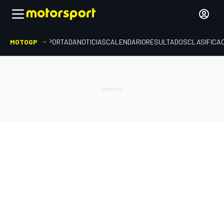
MOTOGP
PORTADA
NOTICIAS
CALENDARIO
RESULTADOS
CLASIFICA