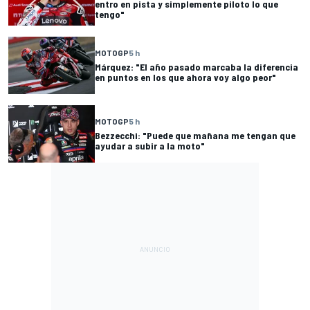
entro en pista y simplemente piloto lo que
tengo"
MOTOGP
5 h
Márquez: "El año pasado marcaba la diferencia
en puntos en los que ahora voy algo peor"
MOTOGP
5 h
Bezzecchi: "Puede que mañana me tengan que
ayudar a subir a la moto"