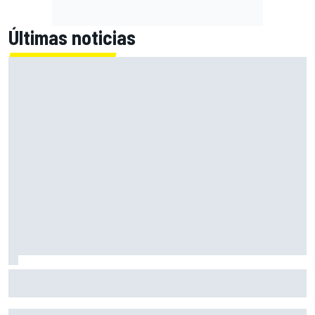
Últimas noticias
Bagnaia: "Este año no sé todo sobre mi moto, entro en
pista y simplemente piloto lo que tengo"