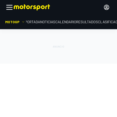
MOTOGP
PORTADA
NOTICIAS
CALENDARIO
RESULTADOS
CLASIFICA