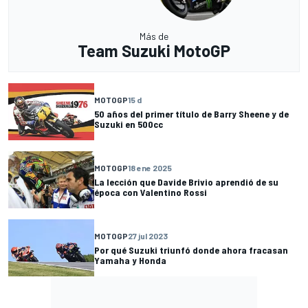
Más de
Team Suzuki MotoGP
MOTOGP
15 d
50 años del primer título de Barry Sheene y de
Suzuki en 500cc
MOTOGP
18 ene 2025
La lección que Davide Brivio aprendió de su
época con Valentino Rossi
MOTOGP
27 jul 2023
Por qué Suzuki triunfó donde ahora fracasan
Yamaha y Honda