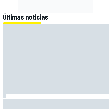
Últimas noticias
La parrilla de salida de MotoGP en Silverstone: filas y
posiciones