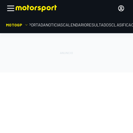
MOTOGP
PORTADA
NOTICIAS
CALENDARIO
RESULTADOS
CLASIFICA