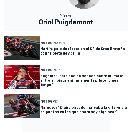
Más de
Oriol Puigdemont
MOTOGP
12 min
Martín, pole de récord en el GP de Gran Bretaña
con triplete de Aprilia
MOTOGP
17 h
Bagnaia: "Este año no sé todo sobre mi moto,
entro en pista y simplemente piloto lo que
tengo"
MOTOGP
17 h
Márquez: "El año pasado marcaba la diferencia
en puntos en los que ahora voy algo peor"