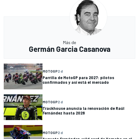
Más de
Germán Garcia Casanova
MOTOGP
2 d
Parrilla de MotoGP para 2027: pilotos
confirmados y así está el mercado
MOTOGP
2 d
Trackhouse anuncia la renovación de Raúl
Fernández hasta 2028
MOTOGP
2 d
Augusto Fernández, wild card de Yamaha en el