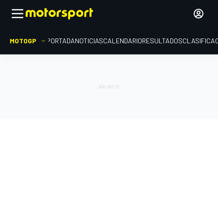
MOTOGP
PORTADA
NOTICIAS
CALENDARIO
RESULTADOS
CLASIFICA