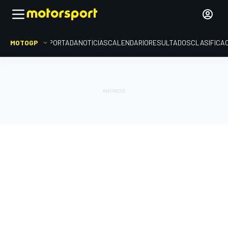
MOTOGP
PORTADA
NOTICIAS
CALENDARIO
RESULTADOS
CLASIFICA