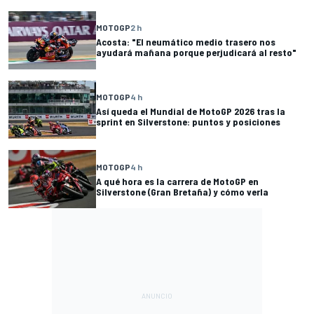
MOTOGP
2 h
Acosta: "El neumático medio trasero nos
ayudará mañana porque perjudicará al resto"
MOTOGP
4 h
Así queda el Mundial de MotoGP 2026 tras la
sprint en Silverstone: puntos y posiciones
MOTOGP
4 h
A qué hora es la carrera de MotoGP en
Silverstone (Gran Bretaña) y cómo verla