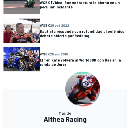
WSBK | Vídeo: Baz se fractura la pierna en un
peculiar incidente
WSBK
26 oct 2022
Bautista responde con rotundidad al polémico
debate abierto por Redding
WSBK
25 abr 2019
El Ten Kate volverá al WorldSBK con Baz en la
ronda de Jerez
Más de
Althea Racing