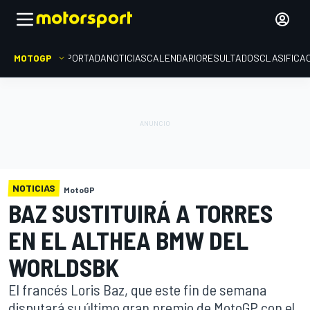
MOTOGP
PORTADA
NOTICIAS
CALENDARIO
RESULTADOS
CLASIFICA
NOTICIAS
MotoGP
BAZ SUSTITUIRÁ A TORRES
EN EL ALTHEA BMW DEL
WORLDSBK
El francés Loris Baz, que este fin de semana
disputará su último gran premio de MotoGP con el