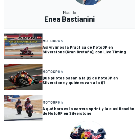
Más de
Enea Bastianini
MOTOGP
6 h
Así vivimos la Práctica de MotoGP en
Silverstone (Gran Bretaña), con Live Timing
MOTOGP
8 h
Qué pilotos pasan a la Q2 de MotoGP en
Silverstone y quiénes van a la Q1
MOTOGP
9 h
A qué hora es la carrera sprint y la clasificación
de MotoGP en Silverstone