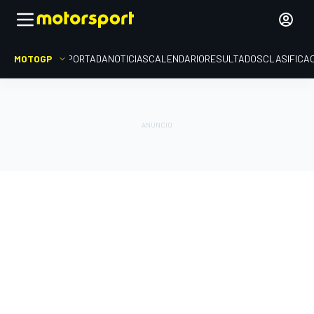
MOTOGP
PORTADA
NOTICIAS
CALENDARIO
RESULTADOS
CLASIFICA