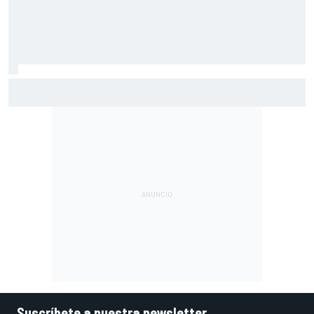
Márquez: "El año pasado marcaba la diferencia en puntos
en los que ahora voy algo peor"
Suscríbete a nuestra newsletter