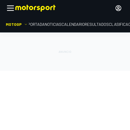
MOTOGP
PORTADA
NOTICIAS
CALENDARIO
RESULTADOS
CLASIFICA