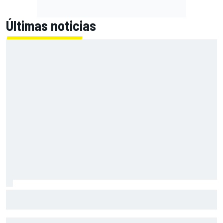
Últimas noticias
Bagnaia: "Este año no sé todo sobre mi moto, entro en
pista y simplemente piloto lo que tengo"