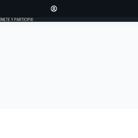
Haz que tu voz se escuche
comentando los artículos
 ÚNETE Y PARTICIPA!
INICIAR SESIÓN
EDICIÓN
ESPAÑA