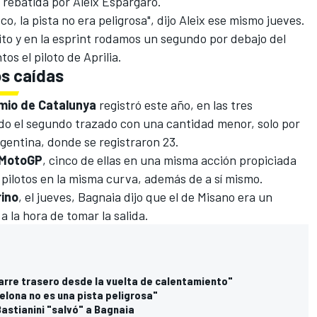
 rebatida por
Aleix Espargaró
.
o, la pista no era peligrosa", dijo Aleix ese mismo jueves
.
uito y en la esprint rodamos un segundo por debajo del
s el piloto de Aprilia.
s caídas
mio de Catalunya
registró este año, en las tres
endo el segundo trazado con una cantidad menor, solo por
gentina, donde se registraron 23.
MotoGP
, cinco de ellas en una misma acción propiciada
o pilotos en la misma curva, además de a sí mismo
.
ino
, el jueves, Bagnaia dijo que el de Misano era un
a la hora de tomar la salida.
garre trasero desde la vuelta de calentamiento"
lona no es una pista peligrosa"
Bastianini "salvó" a Bagnaia