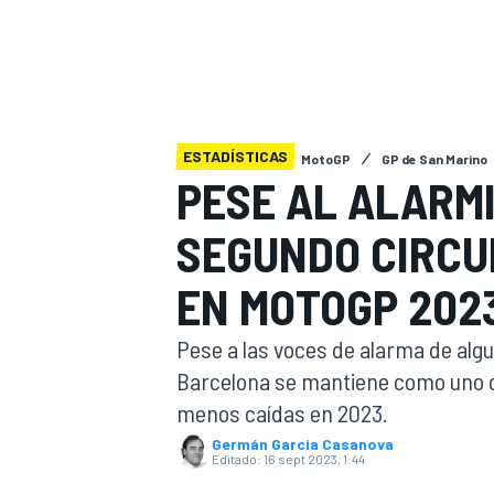
INDYCAR
WRC
ESTADÍSTICAS
MotoGP
GP de San Marino
PESE AL ALARM
SEGUNDO CIRCU
EN MOTOGP 202
Pese a las voces de alarma de algun
Barcelona se mantiene como uno d
WEC
FÓRMULA E
menos caídas en 2023.
Germán Garcia Casanova
Editado:
16 sept 2023, 1:44