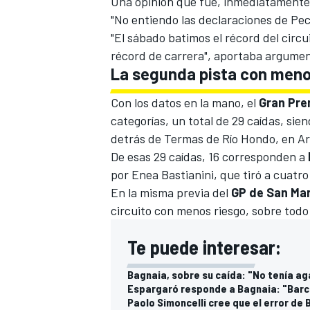
Una opinión que fue, inmediatamente
"No entiendo las declaraciones de Pecc
"El sábado batimos el récord del circ
récord de carrera", aportaba argumento
La segunda pista con meno
Con los datos en la mano, el
Gran Pre
categorías, un total de 29 caídas, si
detrás de Termas de Río Hondo, en Ar
De esas 29 caídas, 16 corresponden a
por
Enea Bastianini
, que
tiró a cuatr
En la misma previa del
GP de San Mar
circuito con menos riesgo, sobre todo 
Te puede interesar:
Bagnaia, sobre su caída: "No tenía a
Espargaró responde a Bagnaia: "Barce
Paolo Simoncelli cree que el error de 