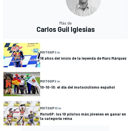
Más de
Carlos Guil Iglesias
MOTOGP
2 m
16 años del inicio de la leyenda de Marc Márquez
MOTOGP
9 m
10-10-10: el día del motociclismo español
MOTOGP
10 m
MotoGP: los 10 pilotos más jóvenes en ganar en
la categoría reina