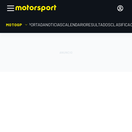
MOTOGP
PORTADA
NOTICIAS
CALENDARIO
RESULTADOS
CLASIFICA