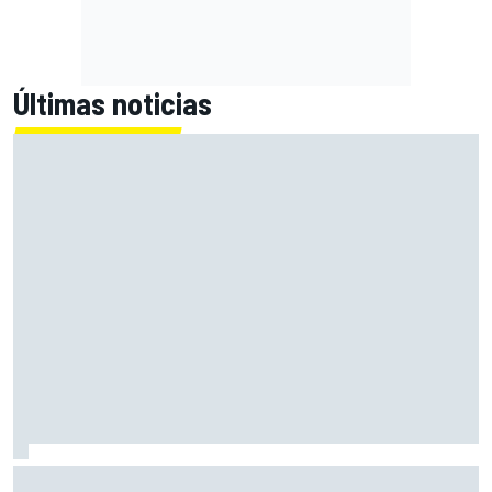
Últimas noticias
El momento en el que Stroll llegó a dejar de disfrutar de las